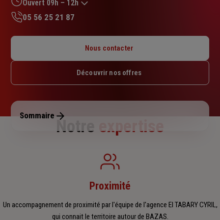
sur
Ouvert 09h – 12h
5
05 56 25 21 87
étoiles
Lundi : Fermé
Mardi : 09h – 12h / 13h30 – 17h30
Nous contacter
Mercredi : 09h – 12h
Jeudi : 09h – 12h
Découvrir nos offres
Vendredi : 09h – 12h / 13h30 – 17h30
Samedi : Fermé
Dimanche : Fermé
Sommaire
Notre
expertise
Proximité
Un accompagnement de proximité par l'équipe de l'agence EI TABARY CYRIL,
qui connait le territoire autour de BAZAS.