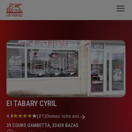
Aller
au
contenu
principal
EI TABARY CYRIL
Note
4.8
(21)
Donnez votre avis
:
39 COURS GAMBETTA, 33430 BAZAS
4.8