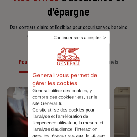
d'épargne
Des contrats clairs et flexibles pour sécuriser vos besoins
d’aujourd’hui et anticiper ceux de demain.
Continuer sans accepter
Pour les particuliers
Pour les professionnels
Generali vous permet de
gérer les cookies
Generali utilise des cookies, y
compris des cookies tiers, sur le
site Generali.fr.
Ce site utilise des cookies pour
l’analyse et l'amélioration de
l’expérience utilisateur, la mesure et
l’analyse d’audience, l’interaction
avec les réseaux sociaux, le ciblage