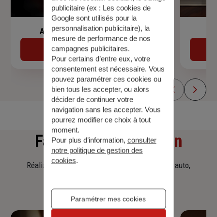
publicitaire (ex :
Les cookies de
Google sont utilisés pour la
personnalisation publicitaire
), la
Assurance de prêt immobilier
mesure de performance de nos
campagnes publicitaires.
Découvrir
Pour certains d’entre eux, votre
consentement est nécessaire. Vous
pouvez paramétrer ces cookies ou
bien tous les accepter, ou alors
décider de continuer votre
navigation sans les accepter. Vous
pourrez modifier ce choix à tout
moment.
Faites
une simulation
Pour plus d’information,
consulter
notre politique de gestion des
cookies
.
Réalisez une simulation tarifaire d'assurance, auto,
habitation, prêt immobilier.
Paramétrer mes cookies