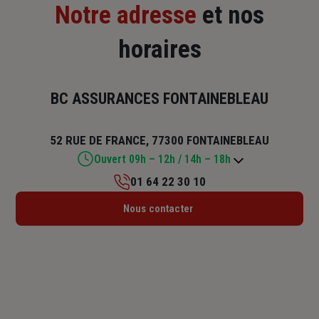
Notre adresse
et nos
horaires
BC ASSURANCES FONTAINEBLEAU
52 RUE DE FRANCE, 77300 FONTAINEBLEAU
Ouvert 09h – 12h / 14h – 18h
01 64 22 30 10
Lundi : 09h – 12h / 14h – 18h
Nous contacter
Mardi : 09h – 12h / 14h – 18h
Mercredi : 09h – 12h / 14h – 18h
Jeudi : 09h – 12h / 14h – 18h
Vendredi : 09h – 12h / 14h – 18h
Samedi : Fermé
Dimanche : Fermé