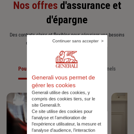
Nos offres
d'assurance et
d'épargne
Des contrats clairs et flexibles pour sécuriser vos besoins
Continuer sans accepter
d’aujourd’hui et anticiper ceux de demain.
Pour les particuliers
Pour les professionnels
Generali vous permet de
gérer les cookies
Generali utilise des cookies, y
compris des cookies tiers, sur le
site Generali.fr.
Ce site utilise des cookies pour
l’analyse et l'amélioration de
l’expérience utilisateur, la mesure et
l’analyse d’audience, l’interaction