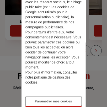
avec les réseaux sociaux, le ciblage
publicitaire (ex :
Les cookies de
Google sont utilisés pour la
personnalisation publicitaire
), la
Assurance de prêt immobilier
mesure de performance de nos
campagnes publicitaires.
Découvrir
Pour certains d’entre eux, votre
consentement est nécessaire. Vous
pouvez paramétrer ces cookies ou
bien tous les accepter, ou alors
décider de continuer votre
navigation sans les accepter. Vous
pourrez modifier ce choix à tout
moment.
Pour plus d’information,
consulter
Faites
une simulation
notre politique de gestion des
cookies
.
Réalisez une simulation tarifaire d'assurance, auto,
habitation, prêt immobilier.
Paramétrer mes cookies