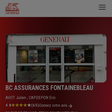
Aller
au
contenu
principal
BC ASSURANCES FONTAINEBLEAU
AVOT Julien , CAPDEPON Eric
Note
4.8
(65)
Donnez votre avis
: