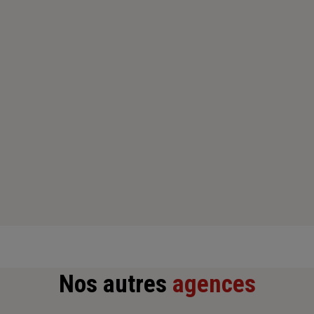
Jeudi : 09h – 12h30 / 13h30 – 18h
Vendredi : 09h – 12h30 / 13h30 – 18h
Samedi : Fermé
Dimanche : Fermé
Nos autres
agences