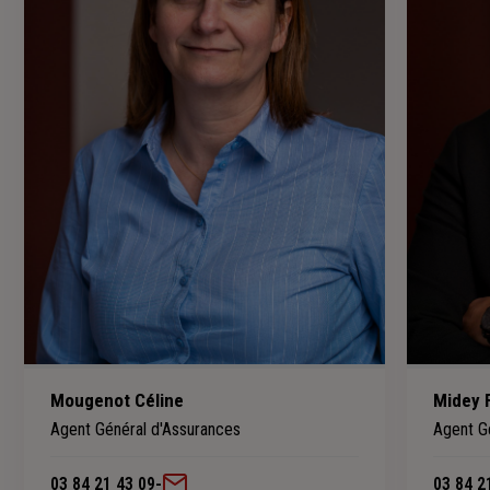
Mougenot Céline
Midey 
Agent Général d'Assurances
Agent G
03 84 21 43 09
-
03 84 2