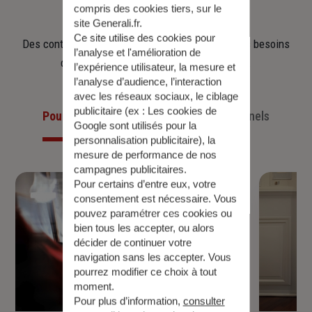
d'épargne
compris des cookies tiers, sur le
site Generali.fr.
Ce site utilise des cookies pour
Des contrats clairs et flexibles pour sécuriser vos besoins
l’analyse et l'amélioration de
d’aujourd’hui et anticiper ceux de demain.
l’expérience utilisateur, la mesure et
l’analyse d’audience, l’interaction
avec les réseaux sociaux, le ciblage
publicitaire (ex :
Les cookies de
Pour les particuliers
Pour les professionnels
Google sont utilisés pour la
personnalisation publicitaire
), la
mesure de performance de nos
campagnes publicitaires.
Pour certains d’entre eux, votre
consentement est nécessaire. Vous
pouvez paramétrer ces cookies ou
bien tous les accepter, ou alors
décider de continuer votre
navigation sans les accepter. Vous
pourrez modifier ce choix à tout
moment.
Pour plus d’information,
consulter