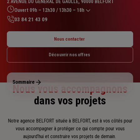
2 AVENUE DU GENERAL DE GAULLE, 90000 BELFORT
4.6
sur
Ouvert 09h – 12h30 / 13h30 – 18h
5
03 84 21 43 09
étoiles
Lundi : 09h – 12h30 / 13h30 – 18h
Mardi : 09h – 12h30 / 13h30 – 18h
Nous contacter
Mercredi : 09h – 12h30 / 13h30 – 18h
Jeudi : 09h – 12h30 / 13h30 – 18h
Découvrir nos offres
Vendredi : 09h – 12h30 / 13h30 – 18h
Samedi : Fermé
Dimanche : Fermé
Sommaire
Nous vous accompagnons
dans vos projets
Notre agence BELFORT située à BELFORT, est à vos côtés pour
vous accompagner
à protéger ce qui compte pour vous
aujourd’hui et construire vos projets de demain.