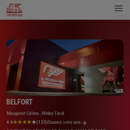
Aller
au
contenu
principal
BELFORT
Mougenot Céline , Midey Farid
Note
4.6
(123)
Donnez votre avis
: