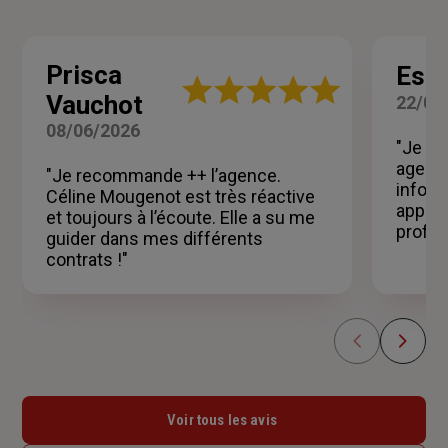
Prisca
Esna
Note
Vauchot
22/05
:
5
08/06/2026
sur
"Je ti
5
agence
"Je recommande ++ l’agence.
étoiles
inform
Céline Mougenot est très réactive
appel .
et toujours à l’écoute. Elle a su me
profes
guider dans mes différents
contrats !"
Voir tous les avis