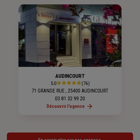
AUDINCOURT
Note
5.0
(76)
:
71 GRANDE RUE , 25400 AUDINCOURT
5.0
03 81 32 99 20
sur
Découvrir l'agence
5
étoiles
En savoir plus sur nos agences