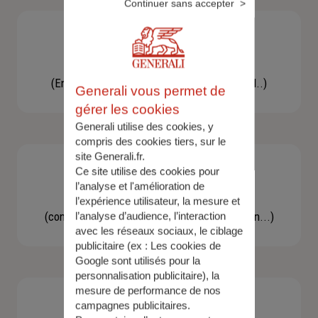
Continuer sans accepter
Besoin d'une assistance
(En cas d'accident, bris de glace, un conseil..)
Generali vous permet de
gérer les cookies
Generali utilise des cookies, y
compris des cookies tiers, sur le
site Generali.fr.
Ce site utilise des cookies pour
l’analyse et l'amélioration de
Demande d'information
l’expérience utilisateur, la mesure et
(concernant une actualité, une réglementation...)
l’analyse d’audience, l’interaction
avec les réseaux sociaux, le ciblage
publicitaire (ex :
Les cookies de
Google sont utilisés pour la
personnalisation publicitaire
), la
mesure de performance de nos
campagnes publicitaires.