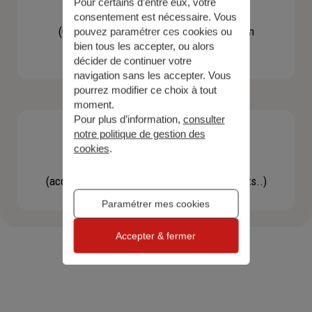
Pour certains d’entre eux, votre
Contacter un agent
consentement est nécessaire. Vous
(Obtenir un devis, une information, faire un
pouvez paramétrer ces cookies ou
bien tous les accepter, ou alors
bilan...)
décider de continuer votre
navigation sans les accepter. Vous
pourrez modifier ce choix à tout
moment.
Pour plus d’information,
consulter
notre politique de gestion des
cookies
.
Effectuer une démarche
(accéder à l'espace client, gérer mes contrats..)
Paramétrer mes cookies
Accepter & fermer