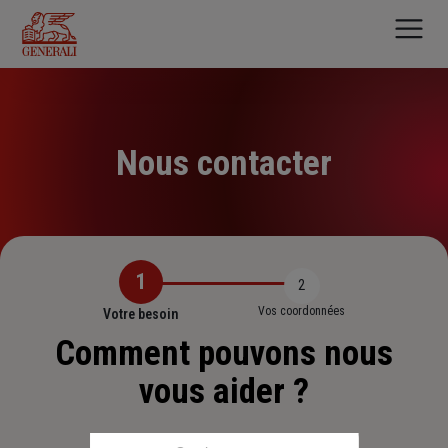
Aller
au
contenu
principal
Nous contacter
1
2
Vos coordonnées
Votre besoin
Comment pouvons nous
vous aider ?