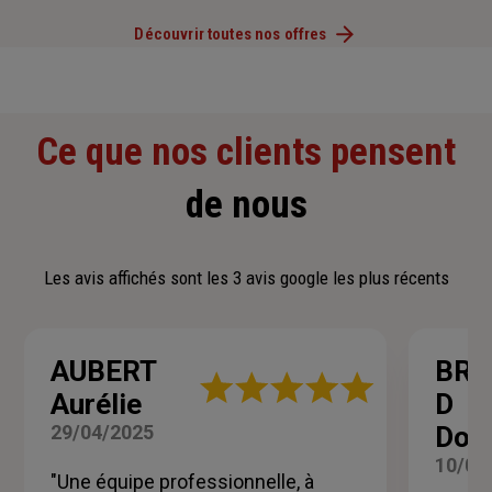
Découvrir toutes nos offres
Ce que nos clients pensent
de nous
Les avis affichés sont les 3 avis google les plus récents
AUBERT
BRA
Note
Aurélie
D
:
5
29/04/2025
Dom
sur
5
10/03
"Une équipe professionnelle, à
étoiles