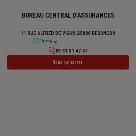
BUREAU CENTRAL D'ASSURANCES
11 RUE ALFRED DE VIGNY, 25000 BESANCON
Fermé
03 81 81 47 47
Lundi : 09h – 12h / 14h – 17h30
Nous contacter
Mardi : 09h – 12h / 14h – 17h30
Mercredi : 09h – 12h / 14h – 17h30
Jeudi : 09h – 12h / 14h – 17h30
Vendredi : 09h – 12h / 14h – 17h
Samedi : Fermé
Dimanche : Fermé