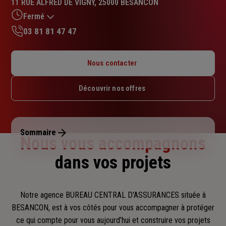
11 RUE ALFRED DE VIGNY, 25000 BESANCON
4.2
sur
Fermé
5
03 81 81 47 47
étoiles
Lundi : 09h – 12h / 14h – 17h30
Mardi : 09h – 12h / 14h – 17h30
Nous contacter
Mercredi : 09h – 12h / 14h – 17h30
Jeudi : 09h – 12h / 14h – 17h30
Découvrir nos offres
Vendredi : 09h – 12h / 14h – 17h
Samedi : Fermé
Dimanche : Fermé
Sommaire
Nous vous accompagnons
dans vos projets
Notre agence BUREAU CENTRAL D'ASSURANCES située à
BESANCON, est à vos côtés pour vous accompagner
à protéger
ce qui compte pour vous aujourd’hui et construire vos projets