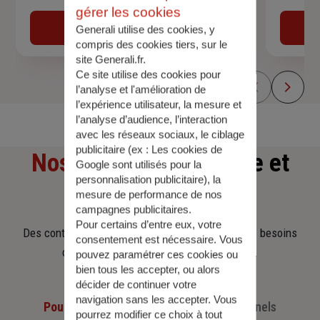
Devis assurance auto
gérer les cookies
Obtenir une estimation
Generali utilise des cookies, y
compris des cookies tiers, sur le
site Generali.fr.
Ce site utilise des cookies pour
l’analyse et l'amélioration de
l’expérience utilisateur, la mesure et
l’analyse d’audience, l’interaction
avec les réseaux sociaux, le ciblage
publicitaire (ex :
Les cookies de
Nos offres
d'assurance et
Google sont utilisés pour la
personnalisation publicitaire
), la
d'épargne
mesure de performance de nos
campagnes publicitaires.
Pour certains d’entre eux, votre
Des contrats clairs et flexibles pour sécuriser vos besoins
consentement est nécessaire. Vous
d’aujourd’hui et anticiper ceux de demain.
pouvez paramétrer ces cookies ou
bien tous les accepter, ou alors
décider de continuer votre
navigation sans les accepter. Vous
Pour les particuliers
Pour les professionnels
pourrez modifier ce choix à tout