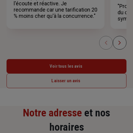
l'écoute et réactive. Je
"Profe
recommande car une tarification 20
du cli
% moins cher qu'à la concurrence."
sympa
Voir tous les avis
Laisser un avis
Notre adresse
et nos
horaires