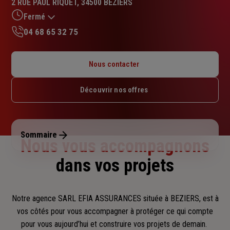
2 RUE PAUL RIQUET, 34500 BEZIERS
5.0
sur
Fermé
5
04 68 65 32 75
étoiles
Lundi : 09h – 12h
Mardi : 09h – 12h
Nous contacter
Mercredi : 09h – 12h
Jeudi : 09h – 12h
Découvrir nos offres
Vendredi : 09h – 12h
Samedi : Fermé
Dimanche : Fermé
Sommaire
Nous vous accompagnons
dans vos projets
Notre agence SARL EFIA ASSURANCES située à BEZIERS, est à
vos côtés pour vous accompagner
à protéger ce qui compte
pour vous aujourd’hui et construire vos projets de demain.