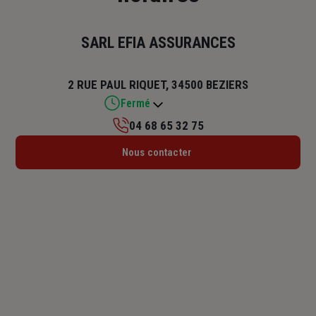
SARL EFIA ASSURANCES
2 RUE PAUL RIQUET, 34500 BEZIERS
Fermé
04 68 65 32 75
Lundi : 09h – 12h
Nous contacter
Mardi : 09h – 12h
Mercredi : 09h – 12h
Jeudi : 09h – 12h
Vendredi : 09h – 12h
Samedi : Fermé
Dimanche : Fermé