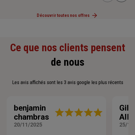
Découvrir toutes nos offres
Ce que nos clients pensent
de nous
Les avis affichés sont les 3 avis google les plus récents
benjamin
Gill
Note
chambras
AIL
:
5
20/11/2025
25/10
sur
5