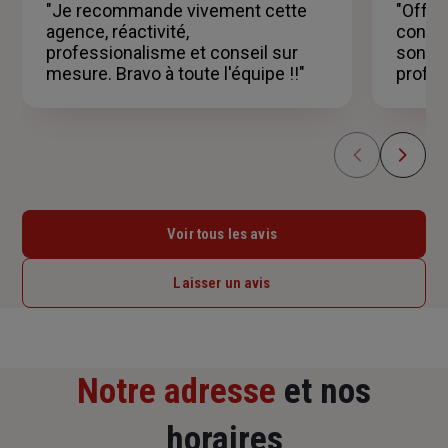
"Je recommande vivement cette
"Offre 
étoiles
agence, réactivité,
consei
professionalisme et conseil sur
son éc
mesure. Bravo à toute l'équipe !!"
profes
Voir tous les avis
Laisser un avis
Notre adresse
et nos
horaires