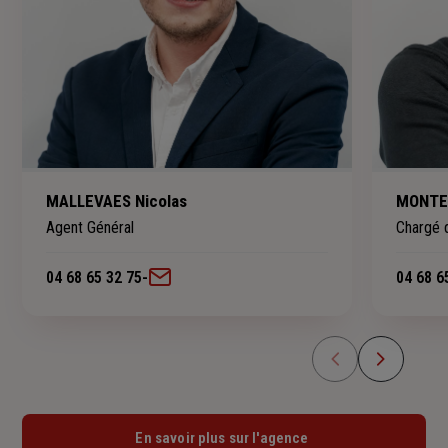
MALLEVAES Nicolas
MONTEC
Agent Général
Chargé d
04 68 65 32 75
-
04 68 6
En savoir plus sur l'agence