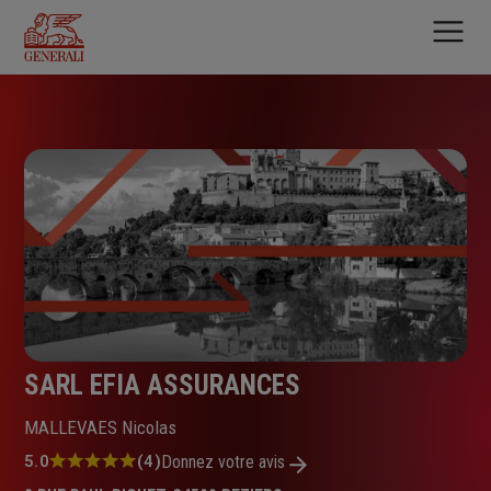
Aller
au
contenu
principal
SARL EFIA ASSURANCES
MALLEVAES Nicolas
Note
5.0
(4)
Donnez votre avis
: