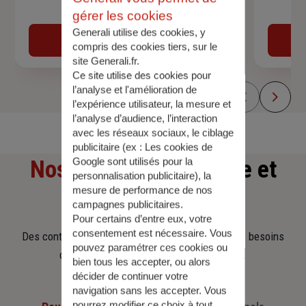
Devis assurance auto
gérer les cookies
Generali utilise des cookies, y
Obtenir une estimation
compris des cookies tiers, sur le
site Generali.fr.
Ce site utilise des cookies pour
l’analyse et l'amélioration de
l’expérience utilisateur, la mesure et
l’analyse d’audience, l’interaction
avec les réseaux sociaux, le ciblage
publicitaire (ex :
Les cookies de
Google sont utilisés pour la
Nos offres
d'assurance et
personnalisation publicitaire
), la
mesure de performance de nos
d'épargne
campagnes publicitaires.
Pour certains d’entre eux, votre
consentement est nécessaire. Vous
Des contrats clairs et flexibles pour sécuriser vos besoins
pouvez paramétrer ces cookies ou
d’aujourd’hui et anticiper ceux de demain.
bien tous les accepter, ou alors
décider de continuer votre
navigation sans les accepter. Vous
pourrez modifier ce choix à tout