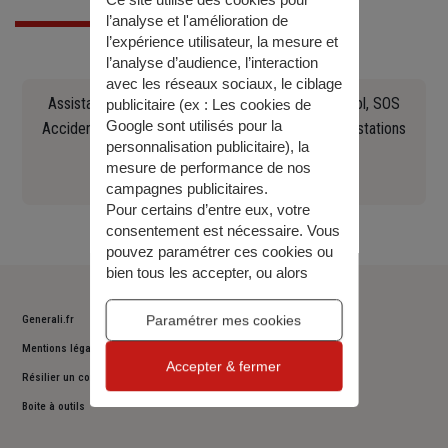
Ce site utilise des cookies pour
l’analyse et l'amélioration de
l’expérience utilisateur, la mesure et
l’analyse d’audience, l’interaction
avec les réseaux sociaux, le ciblage
Assistance en cas d'accident, crevaison, panne, vol, SOS
publicitaire (ex :
Les cookies de
Google sont utilisés pour la
Accident Europ Assistance Constat, recherche de stations
personnalisation publicitaire
), la
Essence, remorquage (...)
mesure de performance de nos
0141858483
campagnes publicitaires.
Pour certains d’entre eux, votre
consentement est nécessaire. Vous
pouvez paramétrer ces cookies ou
bien tous les accepter, ou alors
décider de continuer votre
navigation sans les accepter. Vous
Paramétrer mes cookies
Generali.fr
pourrez modifier ce choix à tout
Mentions légales
moment.
Accepter & fermer
Pour plus d’information,
consulter
Résilier un contrat
notre politique de gestion des
Boite à outils
cookies
.