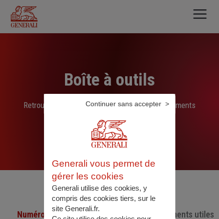
Aller
au
contenu
principal
Boîte à outils
Continuer sans accepter
Retrouvez ici les liens, N° de téléphone et documents
sélectionnés par nos soins
Generali vous permet de
gérer les cookies
Generali utilise des cookies, y
compris des cookies tiers, sur le
site Generali.fr.
Numéro de téléphone utiles
Documents utiles