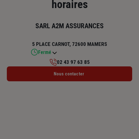
horaires
SARL A2M ASSURANCES
5 PLACE CARNOT, 72600 MAMERS
Fermé
02 43 97 63 85
Lundi : 09h – 12h / 14h – 18h
Nous contacter
Mardi : 09h – 12h30 / 14h – 17h30
Mercredi : 09h – 12h30 / 14h – 17h30
Jeudi : 09h – 12h30 / 14h – 17h30
Vendredi : 09h – 12h / 14h – 18h
Samedi : Fermé
Dimanche : Fermé