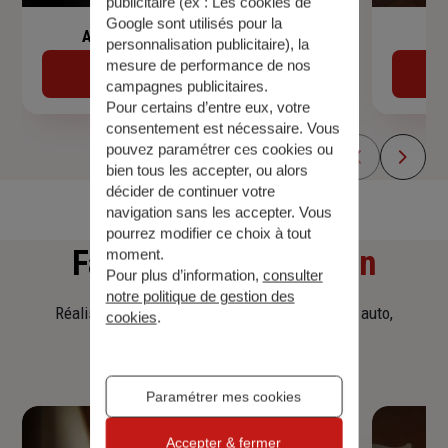
publicitaire (ex :
Les cookies de
Google sont utilisés pour la
Assurance de prêt immobilier
personnalisation publicitaire
), la
mesure de performance de nos
Découvrir
campagnes publicitaires.
Pour certains d’entre eux, votre
consentement est nécessaire. Vous
pouvez paramétrer ces cookies ou
bien tous les accepter, ou alors
décider de continuer votre
navigation sans les accepter. Vous
pourrez modifier ce choix à tout
Faites
une simulation
moment.
Pour plus d’information,
consulter
notre politique de gestion des
Réalisez une simulation tarifaire d'assurance, auto,
cookies
.
habitation, prêt immobilier.
Paramétrer mes cookies
Accepter & fermer