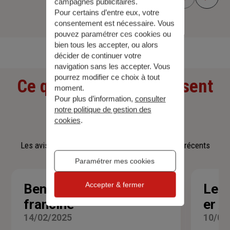
campagnes publicitaires.
Pour certains d’entre eux, votre
consentement est nécessaire. Vous
Découvrir toutes nos offres
pouvez paramétrer ces cookies ou
bien tous les accepter, ou alors
décider de continuer votre
navigation sans les accepter. Vous
pourrez modifier ce choix à tout
Ce que nos clients pensent
moment.
Pour plus d’information,
consulter
de nous
notre politique de gestion des
cookies
.
Les avis affichés sont les 3 avis google les plus récents
Paramétrer mes cookies
Accepter & fermer
Benhamou
Leca
Note
francine
er A
:
5
14/02/2025
10/02
sur