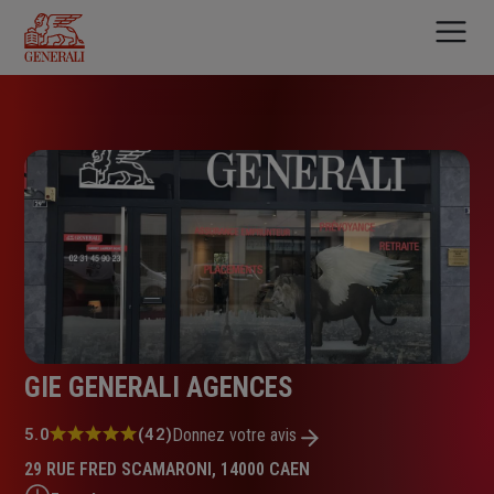
Aller
au
contenu
principal
GIE GENERALI AGENCES
Note
5.0
(42)
Donnez votre avis
:
29 RUE FRED SCAMARONI, 14000 CAEN
5.0