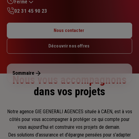
sur
Fermé
5
02 31 45 90 23
étoiles
Lundi : 09h – 12h30 / 13h30 – 17h
Mardi : 09h – 12h30 / 13h30 – 17h
Nous contacter
Mercredi : 09h – 12h30 / 13h30 – 17h
Jeudi : 09h – 12h30 / 13h30 – 17h
Découvrir nos offres
Vendredi : 09h – 12h30 / 13h30 – 17h
Samedi : Fermé
Dimanche : Fermé
Sommaire
Nous vous accompagnons
dans vos projets
Notre agence GIE GENERALI AGENCES située à CAEN, est à vos
côtés pour vous accompagner
à protéger ce qui compte pour
vous aujourd’hui et construire vos projets de demain.
Des solutions d’assurance et d’épargne pensées pour s’adapter