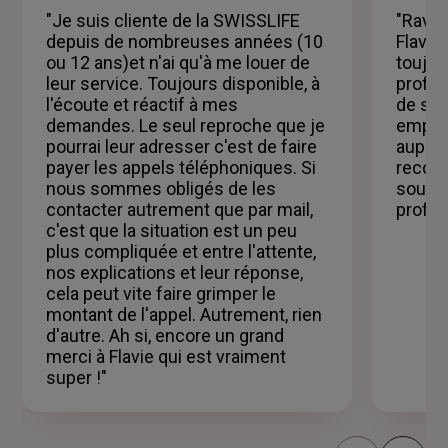
5
"Je suis cliente de la SWISSLIFE
"Ravi e
étoiles
depuis de nombreuses années (10
Flavie
ou 12 ans)et n'ai qu'à me louer de
toujou
leur service. Toujours disponible, à
profes
l'écoute et réactif à mes
de sou
demandes. Le seul reproche que je
emprun
pourrai leur adresser c'est de faire
auprès
payer les appels téléphoniques. Si
recom
nous sommes obligés de les
souhai
contacter autrement que par mail,
profes
c'est que la situation est un peu
plus compliquée et entre l'attente,
nos explications et leur réponse,
cela peut vite faire grimper le
montant de l'appel. Autrement, rien
d'autre. Ah si, encore un grand
merci à Flavie qui est vraiment
super !"