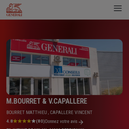
Aller
au
contenu
principal
M.BOURRET & V.CAPALLERE
BOURRET MATTHIEU , CAPALLERE VINCENT
Note
4.8
(80)
Donnez votre avis
: