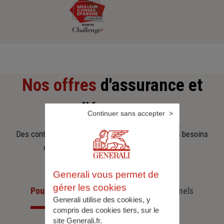
Nos offres
d'assurance et
d'épargne
Continuer sans accepter
Des contrats clairs et flexibles pour sécuriser vos besoins
d’aujourd’hui et anticiper ceux de demain.
Generali vous permet de
gérer les cookies
Pour les particuliers
Pour les professionnels
Generali utilise des cookies, y
compris des cookies tiers, sur le
site Generali.fr.