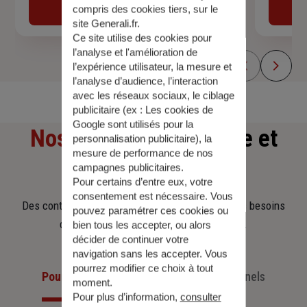
Obtenir une estimation
compris des cookies tiers, sur le
site Generali.fr.
Ce site utilise des cookies pour
l’analyse et l'amélioration de
l’expérience utilisateur, la mesure et
l’analyse d’audience, l’interaction
avec les réseaux sociaux, le ciblage
publicitaire (ex :
Les cookies de
Google sont utilisés pour la
Nos offres
d'assurance et
personnalisation publicitaire
), la
mesure de performance de nos
d'épargne
campagnes publicitaires.
Pour certains d’entre eux, votre
consentement est nécessaire. Vous
Des contrats clairs et flexibles pour sécuriser vos besoins
pouvez paramétrer ces cookies ou
d’aujourd’hui et anticiper ceux de demain.
bien tous les accepter, ou alors
décider de continuer votre
navigation sans les accepter. Vous
pourrez modifier ce choix à tout
Pour les particuliers
Pour les professionnels
moment.
Pour plus d’information,
consulter