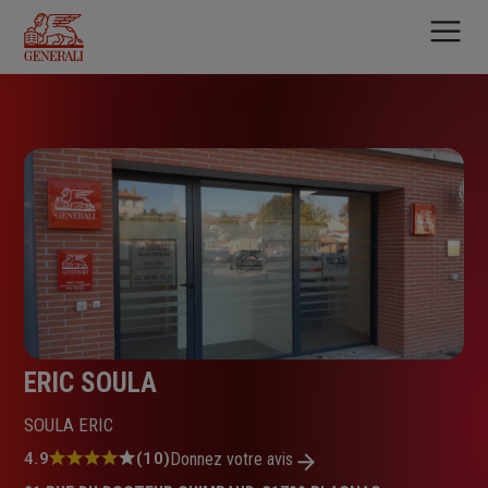
Aller
au
contenu
principal
ERIC SOULA
SOULA ERIC
Note
4.9
(10)
Donnez votre avis
: