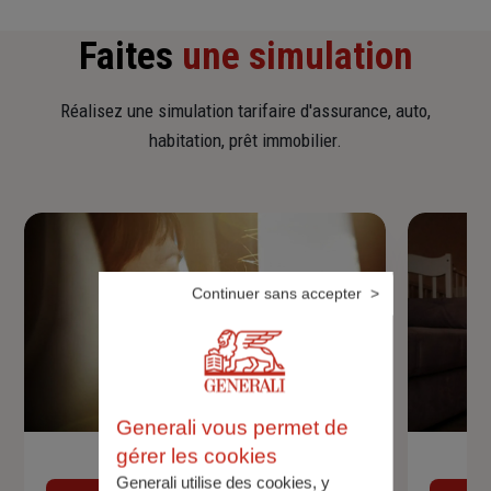
Faites
une simulation
Réalisez une simulation tarifaire d'assurance, auto,
habitation, prêt immobilier.
Continuer sans accepter
Generali vous permet de
gérer les cookies
Devis assurance auto
Generali utilise des cookies, y