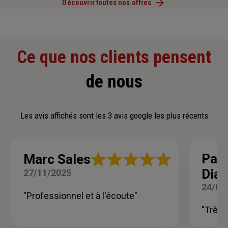
Découvrir toutes nos offres
Ce que nos clients pensent
de nous
Les avis affichés sont les 3 avis google les plus récents
Note
Patr
Marc Sales
:
Diaz
27/11/2025
5
sur
24/07
5
"Professionnel et à l'écoute"
étoiles
"Très 