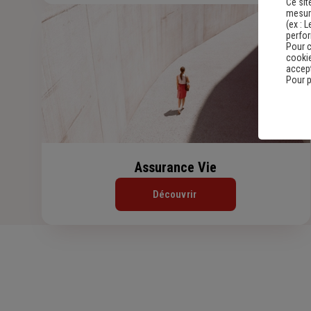
Ce sit
mesure
(ex :
L
perfo
Pour c
cookie
accept
Pour p
Assurance Vie
Découvrir