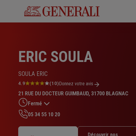
Aller
au
contenu
principal
ERIC SOULA
SOULA ERIC
Note
4.9
(10)
Donnez votre avis
:
21 RUE DU DOCTEUR GUIMBAUD, 31700 BLAGNAC
4.9
sur
Fermé
5
étoiles
05 34 55 10 20
Lundi : 09h – 12h30 / 13h30 – 17h45
Mardi : 09h – 12h30 / 13h30 – 17h45
Découvrir nos