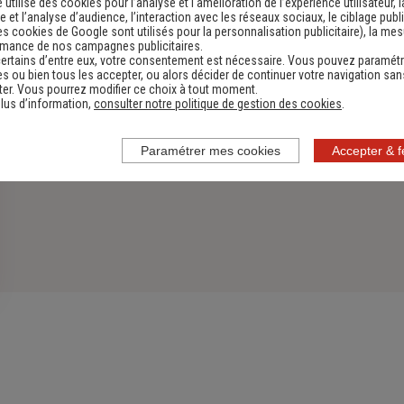
e utilise des cookies pour l’analyse et l'amélioration de l’expérience utilisateur, l
 et l’analyse d’audience, l’interaction avec les réseaux sociaux, le ciblage publi
es cookies de Google sont utilisés pour la personnalisation publicitaire
), la me
rmance de nos campagnes publicitaires.
ertains d’entre eux, votre consentement est nécessaire. Vous pouvez paramétr
s ou bien tous les accepter, ou alors décider de continuer votre navigation san
er. Vous pourrez modifier ce choix à tout moment.
lus d’information,
consulter notre politique de gestion des cookies
.
Paramétrer mes cookies
Accepter & 