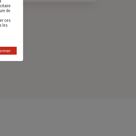
a
citaire
sure de
er ces
s les
fermer