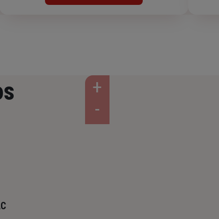
os
AC