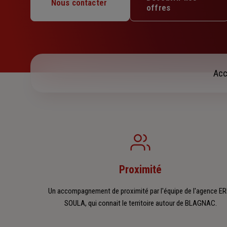
Mercredi : 09h – 12h30 / 13h30 – 17h45
Nous contacter
offres
Jeudi : 09h – 12h30 / 13h30 – 17h45
Vendredi : 09h – 12h30 / 13h30 – 17h45
Samedi : Fermé
Dimanche : Fermé
Acc
Proximité
Un accompagnement de proximité par l'équipe de l'agence ER
SOULA, qui connait le territoire autour de BLAGNAC.