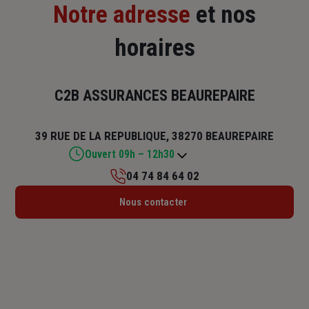
Notre adresse
et nos
horaires
C2B ASSURANCES BEAUREPAIRE
39 RUE DE LA REPUBLIQUE, 38270 BEAUREPAIRE
Ouvert 09h – 12h30
04 74 84 64 02
Lundi : 09h – 12h30 / 13h30 – 17h
Nous contacter
Mardi : 09h – 12h30
Mercredi : 09h – 12h30 / 13h30 – 17h
Jeudi : 09h – 12h30
Vendredi : 09h – 12h30 / 13h30 – 17h
Samedi : Fermé
Dimanche : Fermé