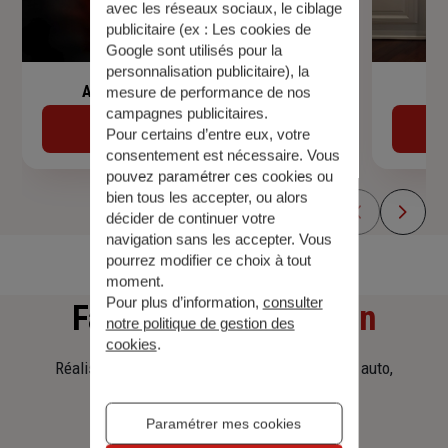
avec les réseaux sociaux, le ciblage
publicitaire (ex :
Les cookies de
Google sont utilisés pour la
personnalisation publicitaire
), la
Assurance de prêt immobilier
mesure de performance de nos
campagnes publicitaires.
Découvrir
Pour certains d’entre eux, votre
consentement est nécessaire. Vous
pouvez paramétrer ces cookies ou
bien tous les accepter, ou alors
décider de continuer votre
navigation sans les accepter. Vous
pourrez modifier ce choix à tout
moment.
Pour plus d’information,
consulter
Faites
une simulation
notre politique de gestion des
cookies
.
Réalisez une simulation tarifaire d'assurance, auto,
habitation, prêt immobilier.
Paramétrer mes cookies