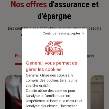
Nos offres
d'assurance et
d'épargne
Des contrats clairs et flexibles pour sécuriser vos besoins
Continuer sans accepter
d’aujourd’hui et anticiper ceux de demain.
Pour les particuliers
Pour les professionnels
Generali vous permet de
gérer les cookies
Generali utilise des cookies, y
compris des cookies tiers, sur le
site Generali.fr.
Ce site utilise des cookies pour
l’analyse et l'amélioration de
l’expérience utilisateur, la mesure et
l’analyse d’audience, l’interaction