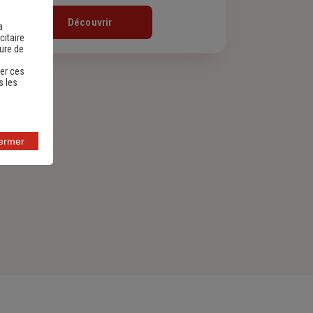
Découvrir
a
citaire
sure de
er ces
s les
fermer