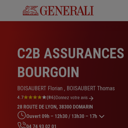
Aller
au
contenu
principal
C2B ASSURANCES
BOURGOIN
BOISAUBERT Florian , BOISAUBERT Thomas
Note
4.7
(86)
Donnez votre avis
:
28 ROUTE DE LYON, 38300 DOMARIN
4.7
sur
Ouvert 09h – 12h30 / 13h30 – 17h
5
étoiles
04 74 93 02 01