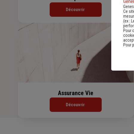
Gener
Genera
Découvrir
Ce sit
mesure
(ex :
L
perfo
Pour c
cookie
accept
Pour p
Assurance Vie
Découvrir