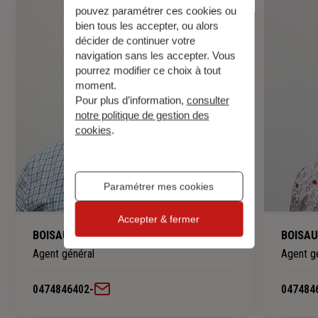
pouvez paramétrer ces cookies ou
bien tous les accepter, ou alors
décider de continuer votre
navigation sans les accepter. Vous
pourrez modifier ce choix à tout
moment.
Pour plus d’information,
consulter
notre politique de gestion des
cookies
.
Paramétrer mes cookies
Accepter & fermer
BOISAUBERT Florian
BOISA
Agent général
Agent g
0474846402
-
047484