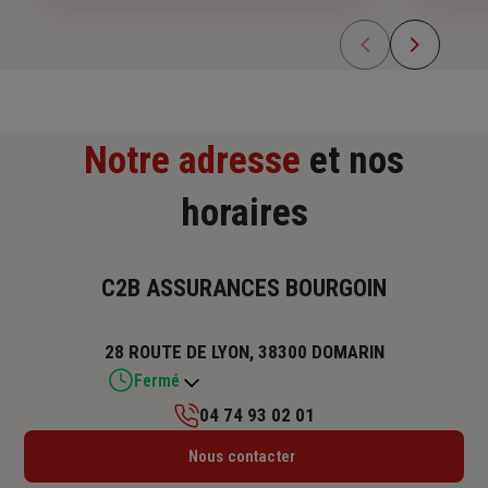
Notre adresse
et nos
horaires
C2B ASSURANCES BOURGOIN
28 ROUTE DE LYON, 38300 DOMARIN
Fermé
04 74 93 02 01
Lundi : 09h – 12h30 / 13h30 – 17h
Nous contacter
Mardi : 09h – 12h30