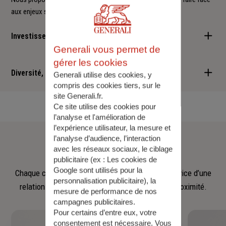
aux enjeux sociétaux et environnementaux.
Investisseur responsable
Generali vous permet de
Nous sommes convaincus qu'il est possible d'allier performance
gérer les cookies
financière et retombées positives : cette vision est au cœur des
Diversité, Equité, Inclusion
Generali utilise des cookies, y
services que nous vous proposons.
compris des cookies tiers, sur le
site Generali.fr.
Nous faisons de la diversité, de l'équité et de l'inclusion un
Ce site utilise des cookies pour
engagement quotidien.
l’analyse et l'amélioration de
l’expérience utilisateur, la mesure et
Notre
équipe
l’analyse d’audience, l’interaction
avec les réseaux sociaux, le ciblage
publicitaire (ex :
Les cookies de
Google sont utilisés pour la
Chaque collaborateur met son savoir‑faire au service d’une
personnalisation publicitaire
), la
relation fondée sur l’écoute, la confiance et la proximité.
mesure de performance de nos
campagnes publicitaires.
Pour certains d’entre eux, votre
consentement est nécessaire. Vous