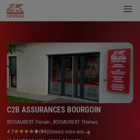
Aller
au
contenu
principal
C2B ASSURANCES BOURGOIN
BOISAUBERT Florian , BOISAUBERT Thomas
Note
4.7
(86)
Donnez votre avis
: