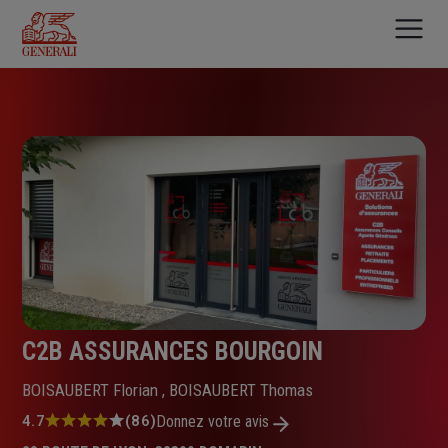
Aller
au
contenu
principal
C2B ASSURANCES BOURGOIN
BOISAUBERT Florian , BOISAUBERT Thomas
Note
4.7
(86)
Donnez votre avis
: