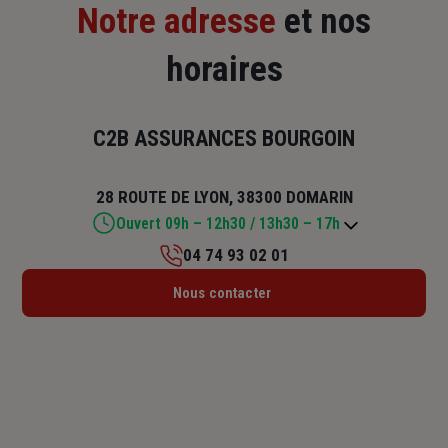
Notre adresse
et nos
horaires
C2B ASSURANCES BOURGOIN
28 ROUTE DE LYON, 38300 DOMARIN
Ouvert 09h – 12h30 / 13h30 – 17h
04 74 93 02 01
Lundi : 09h – 12h30 / 13h30 – 17h
Nous contacter
Mardi : 09h – 12h30
Mercredi : 09h – 12h30 / 13h30 – 17h
Jeudi : 09h – 12h30 / 13h30 – 17h
Vendredi : 09h – 12h30 / 13h30 – 17h
Samedi : Fermé
Dimanche : Fermé