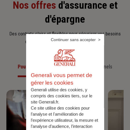
Nos offres
d'assurance et
d'épargne
Des contrats clairs et flexibles pour sécuriser vos besoins
Continuer sans accepter
d’aujourd’hui et anticiper ceux de demain.
Pour les particuliers
Pour les professionnels
Generali vous permet de
gérer les cookies
Generali utilise des cookies, y
compris des cookies tiers, sur le
site Generali.fr.
Ce site utilise des cookies pour
l’analyse et l'amélioration de
l’expérience utilisateur, la mesure et
l’analyse d’audience, l’interaction