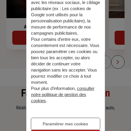
avec les réseaux sociaux, le ciblage
publicitaire (ex :
Les cookies de
Google sont utilisés pour la
personnalisation publicitaire
), la
Assurance de prêt immobilier
mesure de performance de nos
campagnes publicitaires.
Découvrir
Pour certains d’entre eux, votre
consentement est nécessaire. Vous
pouvez paramétrer ces cookies ou
bien tous les accepter, ou alors
décider de continuer votre
navigation sans les accepter. Vous
pourrez modifier ce choix à tout
moment.
Pour plus d’information,
consulter
Faites
une simulation
notre politique de gestion des
cookies
.
Réalisez une simulation tarifaire d'assurance, auto,
habitation, prêt immobilier.
Paramétrer mes cookies