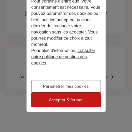
Pour certains d’entre eux, votre
Contacter un agent
consentement est nécessaire. Vous
(Obtenir un devis, une information, faire un
pouvez paramétrer ces cookies ou
bien tous les accepter, ou alors
bilan...)
décider de continuer votre
navigation sans les accepter. Vous
pourrez modifier ce choix à tout
moment.
Pour plus d’information,
consulter
notre politique de gestion des
cookies
.
Effectuer une démarche
(accéder à l'espace client, gérer mes contrats..)
Paramétrer mes cookies
Accepter & fermer