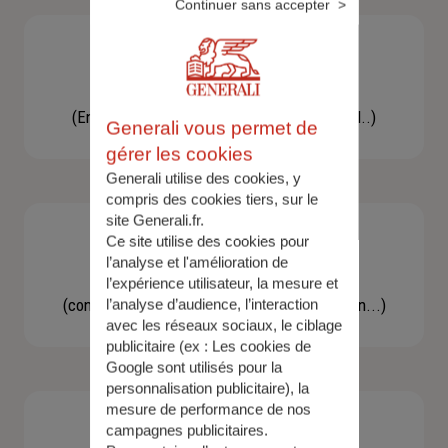
Continuer sans accepter
Besoin d'une assistance
(En cas d'accident, bris de glace, un conseil..)
Generali vous permet de
gérer les cookies
Generali utilise des cookies, y
compris des cookies tiers, sur le
site Generali.fr.
Ce site utilise des cookies pour
l’analyse et l'amélioration de
Demande d'information
l’expérience utilisateur, la mesure et
(concernant une actualité, une réglementation...)
l’analyse d’audience, l’interaction
avec les réseaux sociaux, le ciblage
publicitaire (ex :
Les cookies de
Google sont utilisés pour la
personnalisation publicitaire
), la
mesure de performance de nos
campagnes publicitaires.