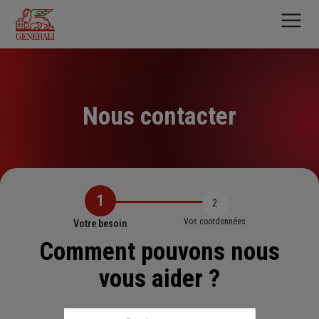
Aller
au
contenu
principal
Nous contacter
1
2
Vos coordonnées
Votre besoin
Comment pouvons nous
vous aider ?