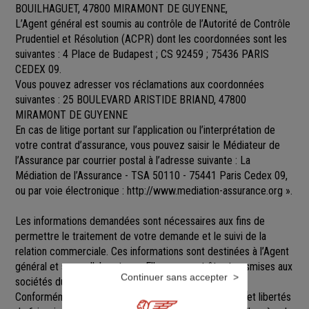
BOUILHAGUET, 47800 MIRAMONT DE GUYENNE,
L’Agent général est soumis au contrôle de l’Autorité de Contrôle
Prudentiel et Résolution (ACPR) dont les coordonnées sont les
suivantes : 4 Place de Budapest ; CS 92459 ; 75436 PARIS
CEDEX 09.
Vous pouvez adresser vos réclamations aux coordonnées
suivantes : 25 BOULEVARD ARISTIDE BRIAND, 47800
MIRAMONT DE GUYENNE
En cas de litige portant sur l’application ou l’interprétation de
votre contrat d’assurance, vous pouvez saisir le Médiateur de
l’Assurance par courrier postal à l’adresse suivante : La
Médiation de l’Assurance - TSA 50110 - 75441 Paris Cedex 09,
ou par voie électronique :
http://www.mediation-assurance.org
».
Les informations demandées sont nécessaires aux fins de
permettre le traitement de votre demande et le suivi de la
relation commerciale. Ces informations sont destinées à l’Agent
général et ses collaborateurs. Elles pourront être transmises aux
Continuer sans accepter
sociétés du groupe GENERALI.
Conformément aux dispositions de la loi Informatique et libertés