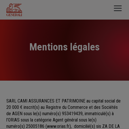
Aller
au
contenu
principal
Mentions légales
SARL CAMI ASSURANCES ET PATRIMOINE au capital social de
20 000 €
inscrit(s)
au Registre du Commerce et des Sociétés
de
AGEN sous le(s) numéro(s)
953419439, immatriculé(s) à
l’ORIAS sous la catégorie Agent général sous le(s)
numéro(s) 25005186
(
www.orias.fr
), domicilié(s) sis ZA DE LA