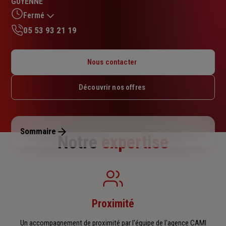
GUYENNE
sur
5
Fermé
étoiles
05 53 93 21 19
Lundi : 09h – 12h / 14h – 18h
Mardi : 09h – 12h / 14h – 18h
Nous contacter
Mercredi : 09h – 12h / 14h – 18h
Jeudi : 09h – 12h / 15h – 18h
Découvrir nos offres
Vendredi : 09h – 12h / 14h – 18h
Samedi : Fermé
Dimanche : Fermé
Sommaire
Notre
expertise
Proximité
Un accompagnement de proximité par l'équipe de l'agence CAMI