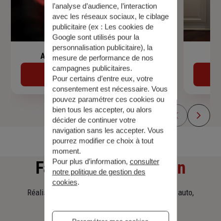
l’analyse d’audience, l’interaction
avec les réseaux sociaux, le ciblage
publicitaire (ex :
Les cookies de
Google sont utilisés pour la
personnalisation publicitaire
), la
Assurance de prêt immobilier
mesure de performance de nos
campagnes publicitaires.
Découvrir
Pour certains d’entre eux, votre
consentement est nécessaire. Vous
pouvez paramétrer ces cookies ou
bien tous les accepter, ou alors
décider de continuer votre
navigation sans les accepter. Vous
pourrez modifier ce choix à tout
moment.
Pour plus d’information,
consulter
Faites
une simulation
notre politique de gestion des
cookies
.
Réalisez une simulation tarifaire d'assurance, auto,
habitation, prêt immobilier.