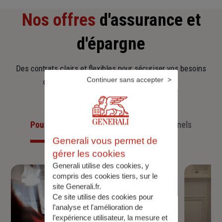
Nos offres
d'assurance et
d'épargne
Des contrats clairs et flexibles pour sécuriser vos besoins
Continuer sans accepter
d’aujourd’hui et anticiper ceux de demain.
Pour les particuliers
Pour les professionnels
Generali vous permet de
gérer les cookies
Generali utilise des cookies, y
compris des cookies tiers, sur le
site Generali.fr.
Ce site utilise des cookies pour
l’analyse et l'amélioration de
l’expérience utilisateur, la mesure et