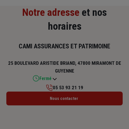
Notre adresse
et nos
horaires
CAMI ASSURANCES ET PATRIMOINE
25 BOULEVARD ARISTIDE BRIAND, 47800 MIRAMONT DE
GUYENNE
Fermé
05 53 93 21 19
Lundi : 09h – 12h / 14h – 18h
Nous contacter
Mardi : 09h – 12h / 14h – 18h
Mercredi : 09h – 12h / 14h – 18h
Jeudi : 09h – 12h / 15h – 18h
Vendredi : 09h – 12h / 14h – 18h