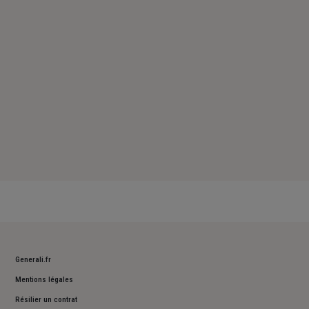
Samedi : Fermé
Dimanche : Fermé
Generali.fr
Mentions légales
Résilier un contrat