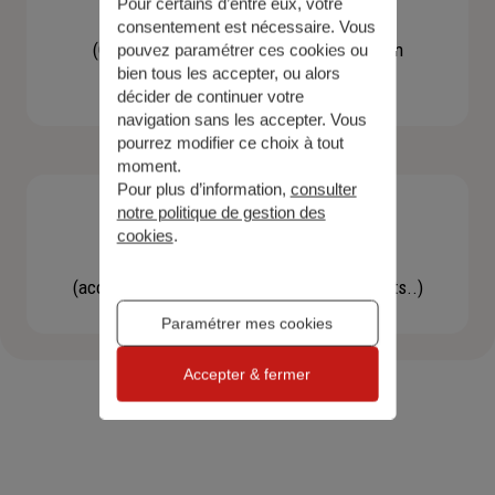
Pour certains d’entre eux, votre
Contacter un agent
consentement est nécessaire. Vous
(Obtenir un devis, une information, faire un
pouvez paramétrer ces cookies ou
bien tous les accepter, ou alors
bilan...)
décider de continuer votre
navigation sans les accepter. Vous
pourrez modifier ce choix à tout
moment.
Pour plus d’information,
consulter
notre politique de gestion des
cookies
.
Effectuer une démarche
(accéder à l'espace client, gérer mes contrats..)
Paramétrer mes cookies
Accepter & fermer