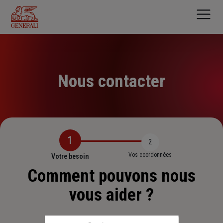
Aller
au
contenu
principal
Nous contacter
1
2
Vos coordonnées
Votre besoin
Comment pouvons nous
vous aider ?