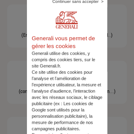
Continuer sans accepter
Besoin d'une assistance
(En cas d'accident, bris de glace, un conseil..)
Generali vous permet de
gérer les cookies
Generali utilise des cookies, y
compris des cookies tiers, sur le
site Generali.fr.
Ce site utilise des cookies pour
l’analyse et l'amélioration de
Demande d'information
l’expérience utilisateur, la mesure et
(concernant une actualité, une réglementation...)
l’analyse d’audience, l’interaction
avec les réseaux sociaux, le ciblage
publicitaire (ex :
Les cookies de
Google sont utilisés pour la
personnalisation publicitaire
), la
mesure de performance de nos
campagnes publicitaires.