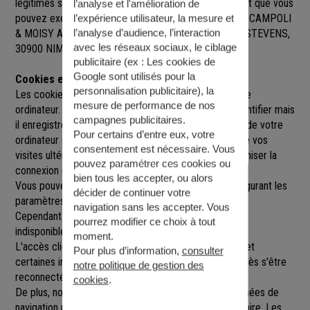
légitimes sur l’ensemble des données vous concernant que vous
l’analyse et l'amélioration de
pouvez exercer sur simple demande auprès de SARL CAMPOLI
l’expérience utilisateur, la mesure et
l’analyse d’audience, l’interaction
& MOISY ASSURANCES
, à
32 RUE ROBERT MALLET STEVENS,
avec les réseaux sociaux, le ciblage
30900 NIMES
,
nimessud@agence.generali.fr.
publicitaire (ex :
Les cookies de
Google sont utilisés pour la
Cookies et sessions
personnalisation publicitaire
), la
Les cookies sont de petits fichiers implantés sur votre
mesure de performance de nos
ordinateur. Un cookie ne nous permet pas de vous identifier mais
campagnes publicitaires.
il enregistre des informations relatives à la navigation de votre
Pour certains d’entre eux, votre
ordinateur sur notre site que nous pourrons lire lors de vos
consentement est nécessaire. Vous
visites ultérieures afin de faciliter la navigation, d'optimiser la
pouvez paramétrer ces cookies ou
connexion et de personnaliser l'utilisation du site.
bien tous les accepter, ou alors
Vous pouvez refuser l'utilisation des cookies en configurant les
décider de continuer votre
paramètres de votre navigateur Internet.
navigation sans les accepter. Vous
Cependant le fait de refuser les cookies peut rendre
pourrez modifier ce choix à tout
indisponibles toutes ou certaines parties du site.
moment.
L'accès client est construit avec un délai de session, et
Pour plus d’information,
consulter
certaines informations ne seront remises à jour qu'après s'être
notre politique de gestion des
reconnecté sur le site.
cookies
.
De plus, nous pouvons être amenés à utiliser vos données de
navigation par le biais de cookies gérés par un partenaire. Les