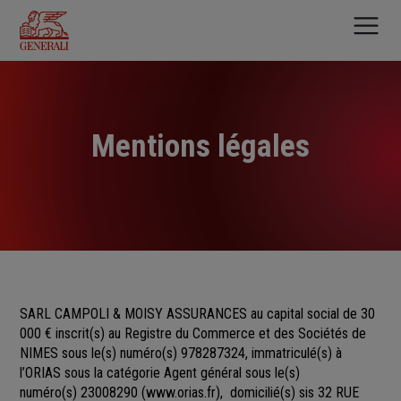
Aller
au
contenu
principal
Mentions légales
SARL CAMPOLI & MOISY ASSURANCES au capital social de 30
000 €
inscrit(s)
au Registre du Commerce et des Sociétés
de
NIMES sous le(s) numéro(s)
978287324, immatriculé(s) à
l’ORIAS sous la catégorie Agent général sous le(s)
numéro(s) 23008290
(
www.orias.fr
), domicilié(s) sis 32 RUE