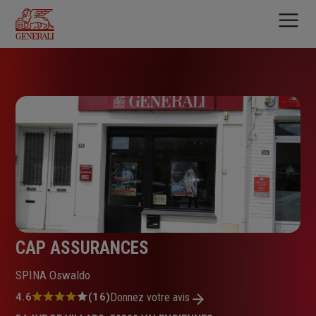
Aller
au
contenu
principal
CAP ASSURANCES
SPINA Oswaldo
Note
4.6
(16)
Donnez votre avis
: