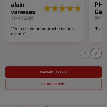
alain
PHI
Note
vanwaes
Gér
:
5
31/01/2026
05/12
sur
5
"Enfin un assureur proche de ses
"Excel
étoiles
clients"
Voir tous les avis
Laisser un avis