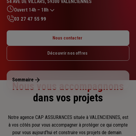
54 AVE DE VILLARS, 59300 VALENCIENNES
4.6
sur
Ouvert 14h – 18h
5
03 27 47 55 99
étoiles
Lundi : 14h – 18h
Mardi : 09h – 12h / 14h – 18h
Nous contacter
Mercredi : 09h – 12h / 14h – 18h
Jeudi : 09h – 12h / 14h – 18h
Découvrir nos offres
Vendredi : 09h – 12h / 14h – 18h
Samedi : Fermé
Dimanche : Fermé
Sommaire
Nous vous accompagnons
dans vos projets
Notre agence CAP ASSURANCES située à VALENCIENNES, est
à vos côtés pour vous accompagner
à protéger ce qui compte
pour vous aujourd’hui et construire vos projets de demain.