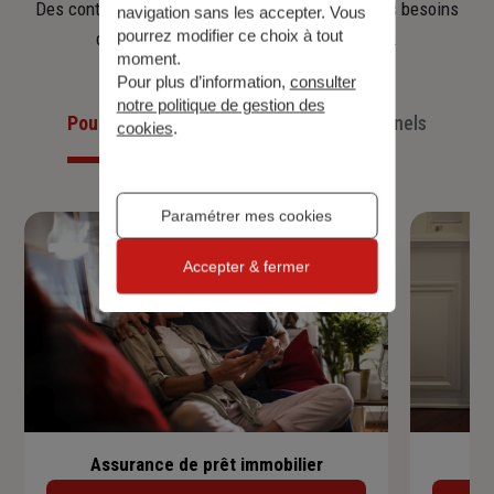
Des contrats clairs et flexibles pour sécuriser vos besoins
navigation sans les accepter. Vous
pourrez modifier ce choix à tout
d’aujourd’hui et anticiper ceux de demain.
moment.
Pour plus d’information,
consulter
notre politique de gestion des
Pour les particuliers
Pour les professionnels
cookies
.
Paramétrer mes cookies
Accepter & fermer
Assurance de prêt immobilier