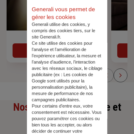
Generali vous permet de
gérer les cookies
Generali utilise des cookies, y
compris des cookies tiers, sur le
site Generali.fr.
Devis assurance auto
Ce site utilise des cookies pour
l’analyse et l'amélioration de
Obtenir une estimation
l’expérience utilisateur, la mesure et
l’analyse d’audience, l’interaction
avec les réseaux sociaux, le ciblage
publicitaire (ex :
Les cookies de
Google sont utilisés pour la
personnalisation publicitaire
), la
mesure de performance de nos
campagnes publicitaires.
Nos offres
d'assurance et
Pour certains d’entre eux, votre
consentement est nécessaire. Vous
d'épargne
pouvez paramétrer ces cookies ou
bien tous les accepter, ou alors
décider de continuer votre