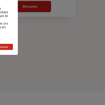
Découvrir
a
citaire
sure de
er ces
s les
fermer