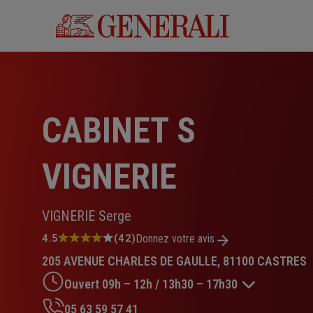
Aller
au
contenu
principal
CABINET S
VIGNERIE
VIGNERIE Serge
Note
4.5
(42)
Donnez votre avis
:
205 AVENUE CHARLES DE GAULLE, 81100 CASTRES
4.5
sur
Ouvert 09h – 12h / 13h30 – 17h30
5
étoiles
05 63 59 57 41