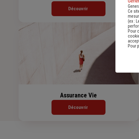
Gener
Genera
Découvrir
Ce sit
mesure
(ex :
L
perfo
Pour c
cookie
accept
Pour p
Assurance Vie
Découvrir