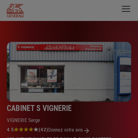
Aller
au
contenu
principal
CABINET S VIGNERIE
VIGNERIE Serge
Note
4.5
(42)
Donnez votre avis
: