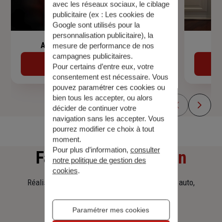
avec les réseaux sociaux, le ciblage
publicitaire (ex :
Les cookies de
Google sont utilisés pour la
personnalisation publicitaire
), la
Assurance de prêt immobilier
mesure de performance de nos
campagnes publicitaires.
Découvrir
Pour certains d’entre eux, votre
consentement est nécessaire. Vous
pouvez paramétrer ces cookies ou
bien tous les accepter, ou alors
décider de continuer votre
navigation sans les accepter. Vous
pourrez modifier ce choix à tout
moment.
Pour plus d’information,
consulter
Faites
une simulation
notre politique de gestion des
cookies
.
Réalisez une simulation tarifaire d'assurance, auto,
habitation, prêt immobilier.
Paramétrer mes cookies