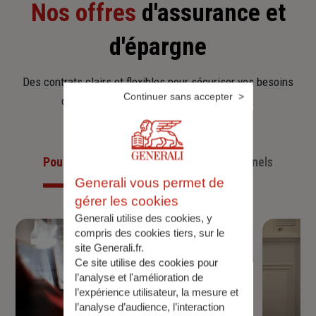
Nos offres
d'assurance et
d'épargne
Des contrats clairs et flexibles pour sécuriser vos besoins
Continuer sans accepter
d’aujourd’hui et anticiper ceux de demain.
Pour les particuliers
Pour les professionnels
Generali vous permet de
gérer les cookies
Generali utilise des cookies, y
compris des cookies tiers, sur le
site Generali.fr.
Ce site utilise des cookies pour
l’analyse et l'amélioration de
l’expérience utilisateur, la mesure et
l’analyse d’audience, l’interaction