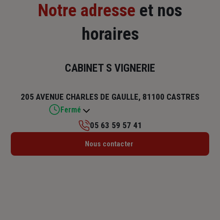
Notre adresse
et nos
horaires
CABINET S VIGNERIE
205 AVENUE CHARLES DE GAULLE, 81100 CASTRES
Fermé
05 63 59 57 41
Lundi : 09h – 12h / 13h30 – 17h30
Nous contacter
Mardi : 09h – 12h / 13h30 – 17h30
Mercredi : 09h – 12h / 13h30 – 17h30
Jeudi : 09h – 12h / 13h30 – 17h30
Vendredi : 09h – 12h / 13h30 – 17h30
Samedi : Fermé
Dimanche : Fermé