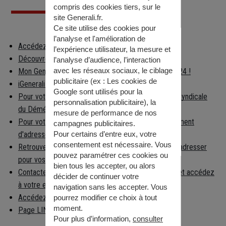
compris des cookies tiers, sur le
site Generali.fr.
Ce site utilise des cookies pour
l’analyse et l'amélioration de
Accédez à votre espace client
l’expérience utilisateur, la mesure et
Découvrez les applications Generali
l’analyse d’audience, l’interaction
avec les réseaux sociaux, le ciblage
Mon Generali : en relation avec votre assureur 24h/24 !
publicitaire (ex :
Les cookies de
iGenerali : votre épargne dans votre poche !
Google sont utilisés pour la
Pour votre déménagement, consultez la Chambre Syndicale
personnalisation publicitaire
), la
du Déménagement
mesure de performance de nos
Pour votre déménagement, déclarez votre changement
campagnes publicitaires.
d'adresse
Pour certains d’entre eux, votre
consentement est nécessaire. Vous
Retrouvez facilement la préfecture à laquelle vous adresser
pouvez paramétrer ces cookies ou
pour vos démarches
bien tous les accepter, ou alors
Contactez la caisse nationale d'Assurance Maladie et accédez
décider de continuer votre
à votre espace per…
navigation sans les accepter. Vous
Accédez aux informations règlementaires
pourrez modifier ce choix à tout
moment.
Page LINKEDIN
Pour plus d’information,
consulter