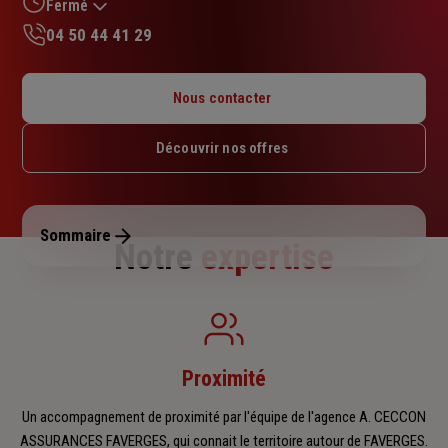
sur
Fermé
5
04 50 44 41 29
étoiles
Lundi : 09h – 12h / 14h – 18h
Mardi : 09h – 12h / 14h – 18h
Nous contacter
Mercredi : 09h – 12h
Jeudi : 09h – 12h / 14h – 18h
Découvrir nos offres
Vendredi : 09h – 12h / 14h – 18h
Samedi : Fermé
Dimanche : Fermé
Sommaire
Notre
expertise
Proximité
Un accompagnement de proximité par l'équipe de l'agence A. CECCON
ASSURANCES FAVERGES, qui connait le territoire autour de FAVERGES.