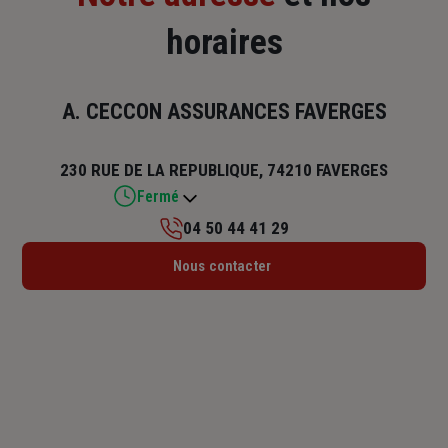
horaires
A. CECCON ASSURANCES FAVERGES
230 RUE DE LA REPUBLIQUE, 74210 FAVERGES
Fermé
04 50 44 41 29
Lundi : 09h – 12h / 14h – 18h
Nous contacter
Mardi : 09h – 12h / 14h – 18h
Mercredi : 09h – 12h
Jeudi : 09h – 12h / 14h – 18h
Vendredi : 09h – 12h / 14h – 18h
Samedi : Fermé
Dimanche : Fermé