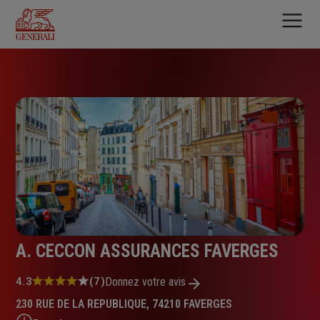
Aller
au
contenu
principal
A. CECCON ASSURANCES FAVERGES
Note
4.3
(7)
Donnez votre avis
:
230 RUE DE LA REPUBLIQUE, 74210 FAVERGES
4.3