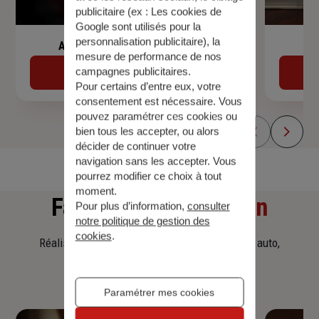
publicitaire (ex :
Les cookies de
Google sont utilisés pour la
personnalisation publicitaire
), la
Assurance de prêt immobilier
mesure de performance de nos
campagnes publicitaires.
Découvrir
Pour certains d’entre eux, votre
consentement est nécessaire. Vous
pouvez paramétrer ces cookies ou
bien tous les accepter, ou alors
décider de continuer votre
navigation sans les accepter. Vous
pourrez modifier ce choix à tout
moment.
Faites
une simulation
Pour plus d’information,
consulter
notre politique de gestion des
cookies
.
Réalisez une simulation tarifaire d'assurance, auto,
habitation, prêt immobilier.
Paramétrer mes cookies