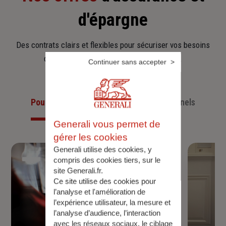
d'épargne
Des contrats clairs et flexibles pour sécuriser vos besoins
d’aujourd’hui et anticiper ceux de demain.
Continuer sans accepter
Pour les particuliers
Pour les professionnels
Generali vous permet de
gérer les cookies
Generali utilise des cookies, y
compris des cookies tiers, sur le
site Generali.fr.
Ce site utilise des cookies pour
l’analyse et l'amélioration de
l’expérience utilisateur, la mesure et
l’analyse d’audience, l’interaction
avec les réseaux sociaux, le ciblage