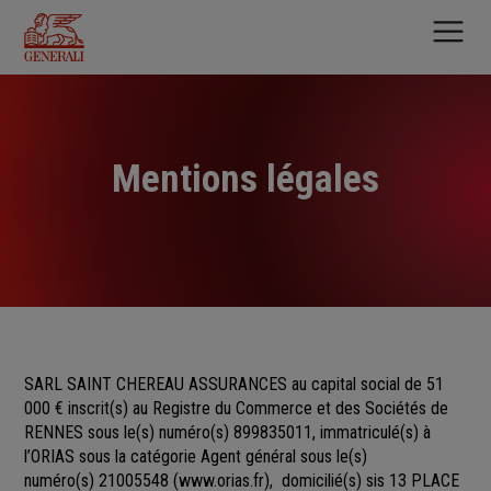
Aller
au
contenu
principal
Mentions légales
SARL SAINT CHEREAU ASSURANCES au capital social de 51
000 €
inscrit(s)
au Registre du Commerce et des Sociétés
de
RENNES sous le(s) numéro(s)
899835011, immatriculé(s) à
l’ORIAS sous la catégorie Agent général sous le(s)
numéro(s) 21005548
(
www.orias.fr
), domicilié(s) sis 13 PLACE