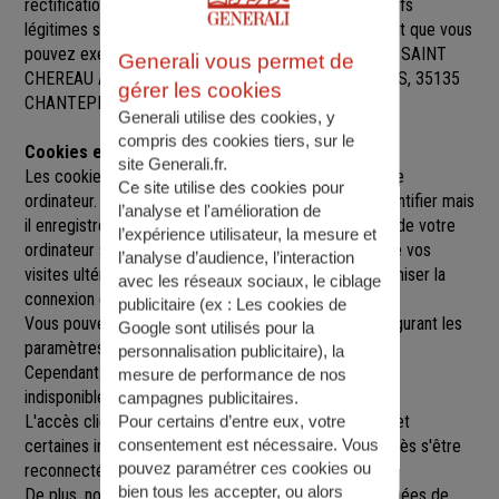
rectification, de suppression et d’opposition pour motifs
légitimes sur l’ensemble des données vous concernant que vous
pouvez exercer sur simple demande auprès de SARL SAINT
Generali vous permet de
CHEREAU ASSURANCES
, à
13 PLACE DES MARELLES, 35135
gérer les cookies
CHANTEPIE
,
chantepie@agence.generali.fr.
Generali utilise des cookies, y
compris des cookies tiers, sur le
Cookies et sessions
site Generali.fr.
Les cookies sont de petits fichiers implantés sur votre
Ce site utilise des cookies pour
ordinateur. Un cookie ne nous permet pas de vous identifier mais
l’analyse et l'amélioration de
il enregistre des informations relatives à la navigation de votre
l’expérience utilisateur, la mesure et
ordinateur sur notre site que nous pourrons lire lors de vos
l’analyse d’audience, l’interaction
visites ultérieures afin de faciliter la navigation, d'optimiser la
avec les réseaux sociaux, le ciblage
connexion et de personnaliser l'utilisation du site.
publicitaire (ex :
Les cookies de
Vous pouvez refuser l'utilisation des cookies en configurant les
Google sont utilisés pour la
paramètres de votre navigateur Internet.
personnalisation publicitaire
), la
Cependant le fait de refuser les cookies peut rendre
mesure de performance de nos
indisponibles toutes ou certaines parties du site.
campagnes publicitaires.
L'accès client est construit avec un délai de session, et
Pour certains d’entre eux, votre
consentement est nécessaire. Vous
certaines informations ne seront remises à jour qu'après s'être
pouvez paramétrer ces cookies ou
reconnecté sur le site.
bien tous les accepter, ou alors
De plus, nous pouvons être amenés à utiliser vos données de