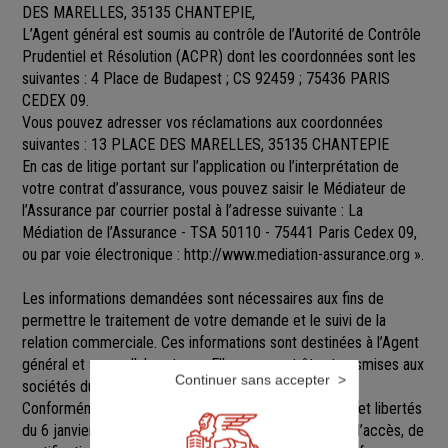
DES MARELLES, 35135 CHANTEPIE,
L’Agent général est soumis au contrôle de l’Autorité de Contrôle
Prudentiel et Résolution (ACPR) dont les coordonnées sont les
suivantes : 4 Place de Budapest ; CS 92459 ; 75436 PARIS
CEDEX 09.
Vous pouvez adresser vos réclamations aux coordonnées
suivantes : 13 PLACE DES MARELLES, 35135 CHANTEPIE
En cas de litige portant sur l’application ou l’interprétation de
votre contrat d’assurance, vous pouvez saisir le Médiateur de
l’Assurance par courrier postal à l’adresse suivante : La
Médiation de l’Assurance - TSA 50110 - 75441 Paris Cedex 09,
ou par voie électronique :
http://www.mediation-assurance.org
».
Les informations demandées sont nécessaires aux fins de
permettre le traitement de votre demande et le suivi de la
relation commerciale. Ces informations sont destinées à l’Agent
général et ses collaborateurs. Elles pourront être transmises aux
Continuer sans accepter
sociétés du groupe GENERALI.
Conformément aux dispositions de la loi Informatique et libertés
du 6 janvier 1978 modifiée, vous disposez d’un droit d’accès, de