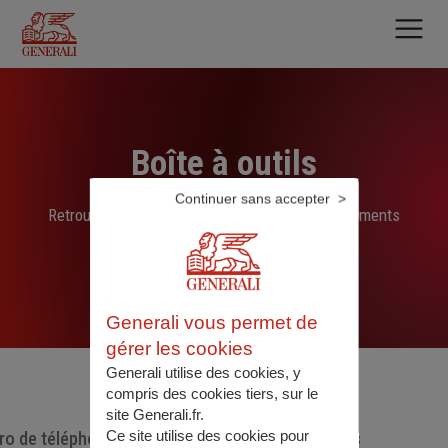
Aller
au
contenu
principal
Boîte à outils
Continuer sans accepter
Retrouvez ici les liens, N° de téléphone et documents
sélectionnés par nos soins
Generali vous permet de
gérer les cookies
Generali utilise des cookies, y
compris des cookies tiers, sur le
site Generali.fr.
Ce site utilise des cookies pour
o de téléphone utiles
Documents utiles