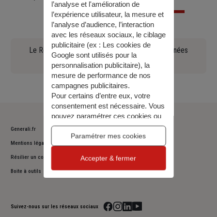
l’analyse et l'amélioration de
l’expérience utilisateur, la mesure et
l’analyse d’audience, l’interaction
avec les réseaux sociaux, le ciblage
publicitaire (ex :
Les cookies de
Le Règlement général sur la protection des données
Google sont utilisés pour la
(90.97 KO)
personnalisation publicitaire
), la
mesure de performance de nos
campagnes publicitaires.
Pour certains d’entre eux, votre
consentement est nécessaire. Vous
pouvez paramétrer ces cookies ou
bien tous les accepter, ou alors
Generali.fr
décider de continuer votre
Paramétrer mes cookies
Mentions légales
navigation sans les accepter. Vous
pourrez modifier ce choix à tout
Résilier un contrat
Accepter & fermer
moment.
Boite à outils
Pour plus d’information,
consulter
notre politique de gestion des
cookies
.
Suivez-nous sur les réseaux sociaux