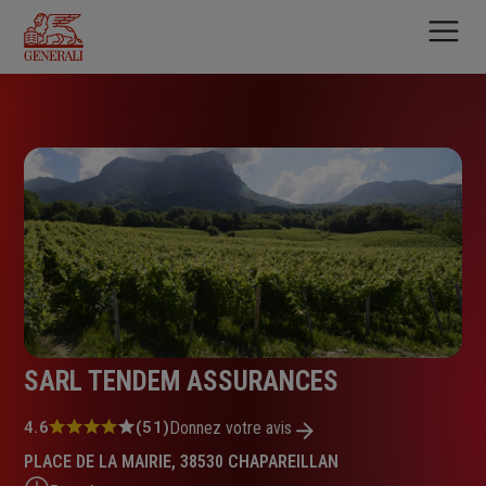
Aller
au
contenu
principal
SARL TENDEM ASSURANCES
Note
4.6
(51)
Donnez votre avis
:
PLACE DE LA MAIRIE, 38530 CHAPAREILLAN
4.6