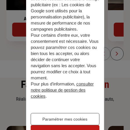
publicitaire (ex :
Les cookies de
Google sont utilisés pour la
personnalisation publicitaire
), la
Assurance de prêt immobilier
mesure de performance de nos
campagnes publicitaires.
Découvrir
Pour certains d’entre eux, votre
consentement est nécessaire. Vous
pouvez paramétrer ces cookies ou
bien tous les accepter, ou alors
décider de continuer votre
navigation sans les accepter. Vous
pourrez modifier ce choix à tout
moment.
Faites
une simulation
Pour plus d’information,
consulter
notre politique de gestion des
cookies
.
Réalisez une simulation tarifaire d'assurance, auto,
habitation, prêt immobilier.
Paramétrer mes cookies