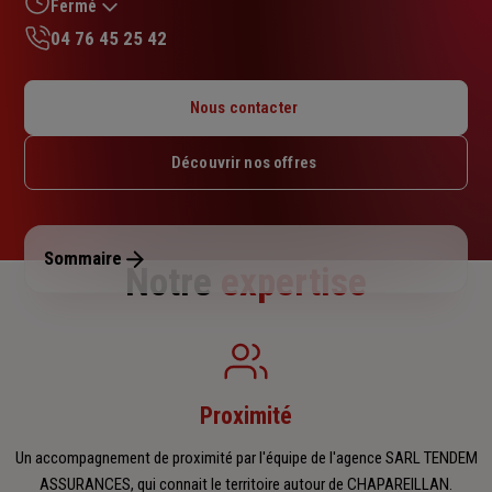
sur
Fermé
5
04 76 45 25 42
étoiles
Lundi : 09h – 12h / 15h – 18h
Mardi : 09h – 12h / 15h – 18h
Nous contacter
Mercredi : 09h – 12h / 15h – 18h
Jeudi : 09h – 12h / 15h – 18h
Découvrir nos offres
Vendredi : 09h – 12h / 15h – 18h
Samedi : Fermé
Dimanche : Fermé
Sommaire
Notre
expertise
Proximité
Un accompagnement de proximité par l'équipe de l'agence SARL TENDEM
ASSURANCES, qui connait le territoire autour de CHAPAREILLAN.