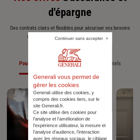
d'épargne
Des contrats clairs et flexibles pour sécuriser vos besoins
d’aujourd’hui et anticiper ceux de demain.
Continuer sans accepter
Pour les particuliers
Pour les professionnels
Generali vous permet de
gérer les cookies
Generali utilise des cookies, y
compris des cookies tiers, sur le
site Generali.fr.
Ce site utilise des cookies pour
l’analyse et l'amélioration de
l’expérience utilisateur, la mesure et
l’analyse d’audience, l’interaction
avec les réseaux sociaux, le ciblage