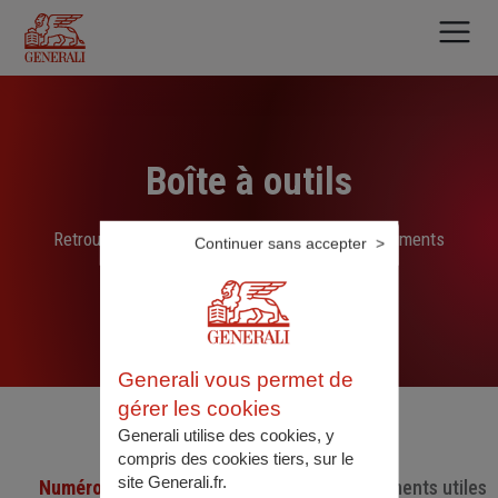
Aller
au
contenu
principal
Boîte à outils
Retrouvez ici les liens, N° de téléphone et documents
Continuer sans accepter
sélectionnés par nos soins
Generali vous permet de
gérer les cookies
Generali utilise des cookies, y
compris des cookies tiers, sur le
site Generali.fr.
Numéro de téléphone utiles
Documents utiles