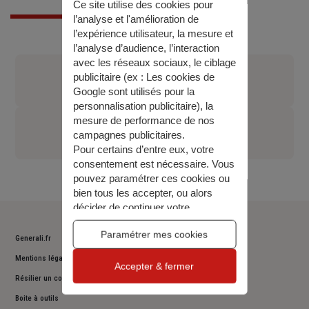
Ce site utilise des cookies pour
l’analyse et l'amélioration de
l’expérience utilisateur, la mesure et
l’analyse d’audience, l’interaction
avec les réseaux sociaux, le ciblage
standart
publicitaire (ex :
Les cookies de
0321954000
Google sont utilisés pour la
personnalisation publicitaire
), la
mesure de performance de nos
Hervé GOURNAY
campagnes publicitaires.
0321954001
Pour certains d’entre eux, votre
consentement est nécessaire. Vous
pouvez paramétrer ces cookies ou
bien tous les accepter, ou alors
décider de continuer votre
navigation sans les accepter. Vous
Paramétrer mes cookies
pourrez modifier ce choix à tout
Generali.fr
moment.
Mentions légales
Pour plus d’information,
consulter
Accepter & fermer
Résilier un contrat
notre politique de gestion des
cookies
.
Boite à outils