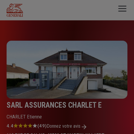
Aller
au
contenu
principal
SARL ASSURANCES CHARLET E
CHARLET Etienne
Note
4.4
(49)
Donnez votre avis
: