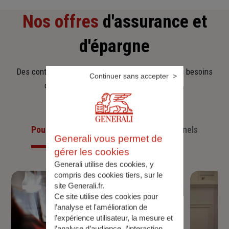
Nos offres
d'assurance et
d'épargne
Des contrats clairs et flexibles pour sécuriser vos besoins
Continuer sans accepter
d’aujourd’hui et anticiper ceux de demain.
Pour les particuliers
Pour les professionnels
Generali vous permet de
gérer les cookies
Generali utilise des cookies, y
compris des cookies tiers, sur le
site Generali.fr.
Ce site utilise des cookies pour
l’analyse et l'amélioration de
l’expérience utilisateur, la mesure et
l’analyse d’audience, l’interaction