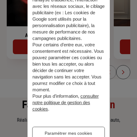
avec les réseaux sociaux, le ciblage
publicitaire (ex :
Les cookies de
Google sont utilisés pour la
personnalisation publicitaire
), la
mesure de performance de nos
Assurance de prêt immobilier
campagnes publicitaires.
Pour certains d’entre eux, votre
Découvrir
consentement est nécessaire. Vous
pouvez paramétrer ces cookies ou
bien tous les accepter, ou alors
décider de continuer votre
navigation sans les accepter. Vous
pourrez modifier ce choix à tout
moment.
Pour plus d’information,
consulter
Faites
une simulation
notre politique de gestion des
cookies
.
Réalisez une simulation tarifaire d'assurance, auto,
habitation, prêt immobilier.
Paramétrer mes cookies