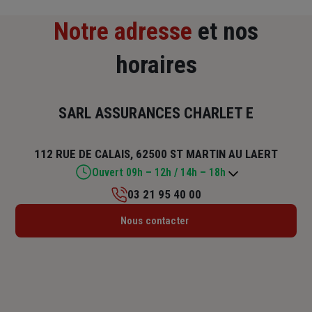
Notre adresse
et nos
horaires
SARL ASSURANCES CHARLET E
112 RUE DE CALAIS, 62500 ST MARTIN AU LAERT
Ouvert 09h – 12h / 14h – 18h
03 21 95 40 00
Lundi : 10h30 – 12h / 14h – 18h
Nous contacter
Mardi : 09h – 12h / 14h – 18h
Mercredi : 09h – 12h / 14h – 18h
Jeudi : 09h – 12h / 14h – 18h
Vendredi : 09h – 12h / 14h – 18h
Samedi : Fermé