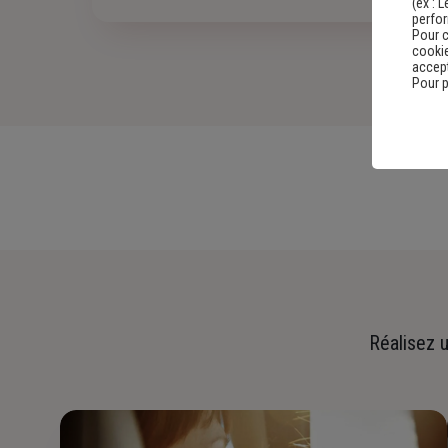
(ex :
L
perfo
Pour c
cookie
accept
Pour p
Réalisez u