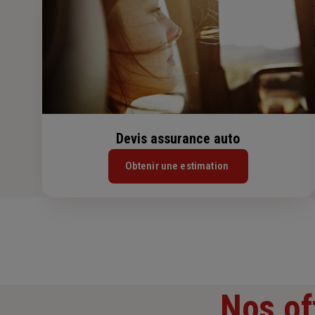
Devis assurance auto
Obtenir une estimation
Nos of