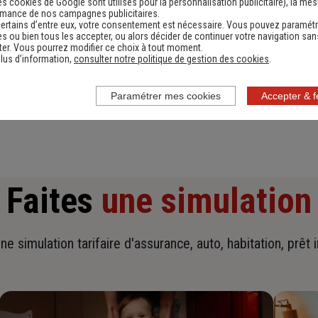
es cookies de Google sont utilisés pour la personnalisation publicitaire
), la me
rmance de nos campagnes publicitaires.
ertains d’entre eux, votre consentement est nécessaire. Vous pouvez paramétr
s ou bien tous les accepter, ou alors décider de continuer votre navigation san
er. Vous pourrez modifier ce choix à tout moment.
lus d’information,
consulter notre politique de gestion des cookies
.
En savoir plus sur l'agence
Paramétrer mes cookies
Accepter & 
Faites
une simulation
ne simulation tarifaire d'assurance, auto, habitation, prêt 