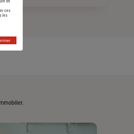
sure de
er ces
s les
fermer
immobilier.