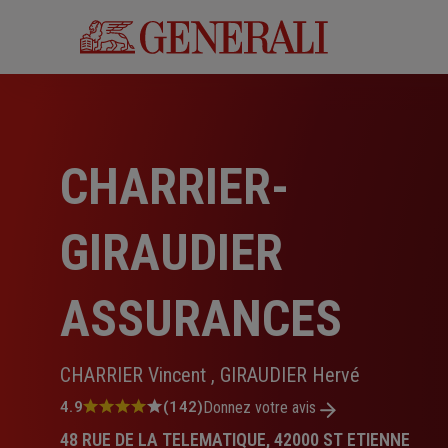
Aller
au
contenu
principal
CHARRIER-
GIRAUDIER
ASSURANCES
CHARRIER Vincent , GIRAUDIER Hervé
Note
4.9
(142)
Donnez votre avis
:
48 RUE DE LA TELEMATIQUE, 42000 ST ETIENNE
4.9