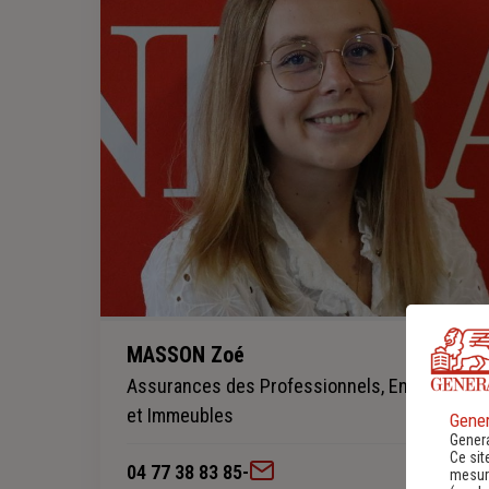
MASSON Zoé
Assurances des Professionnels, Entreprises
et Immeubles
Gener
Genera
Ce sit
04 77 38 83 85
-
mesure