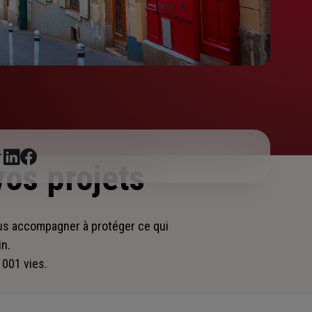
r
vos projets
ous accompagner
à protéger ce qui
in.
 001 vies.