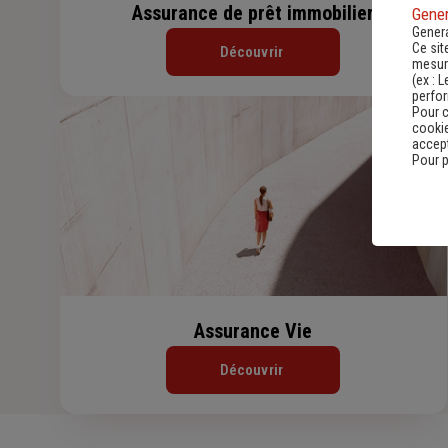
Assurance de prêt immobilier
Gener
Genera
Ce sit
Découvrir
mesure
(ex :
L
perfo
Pour c
cookie
accept
Pour p
Assurance Vie
Découvrir