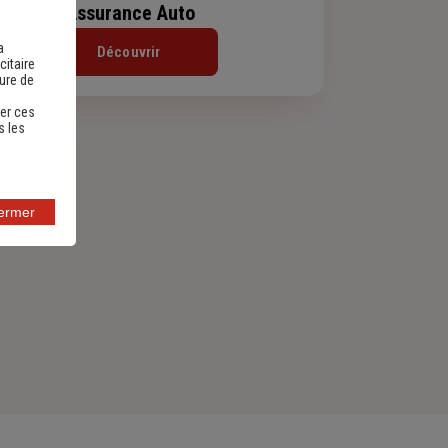
Assurance Auto
a
Découvrir
citaire
sure de
er ces
s les
fermer