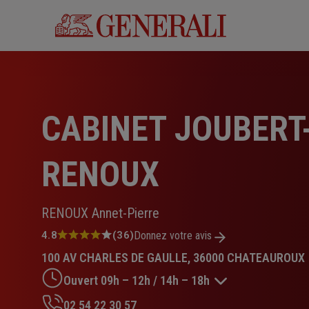
Aller
au
contenu
principal
CABINET JOUBERT
RENOUX
RENOUX Annet-Pierre
Note
4.8
(36)
Donnez votre avis
:
100 AV CHARLES DE GAULLE, 36000 CHATEAUROUX
4.8
sur
Ouvert 09h – 12h / 14h – 18h
5
étoiles
02 54 22 30 57