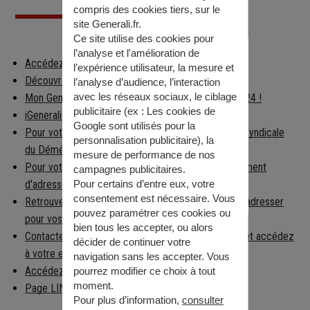
compris des cookies tiers, sur le
site Generali.fr.
Ce site utilise des cookies pour
l’analyse et l'amélioration de
Accédez à votre espace client
l’expérience utilisateur, la mesure et
Découvrez les applications Generali
l’analyse d’audience, l’interaction
avec les réseaux sociaux, le ciblage
Mon Generali : en relation avec votre assureur 24h/24 !
publicitaire (ex :
Les cookies de
iGenerali : votre épargne dans votre poche !
Google sont utilisés pour la
Pour votre déménagement, consultez la Chambre Syndicale
personnalisation publicitaire
), la
du Déménagement
mesure de performance de nos
Pour votre déménagement, déclarez votre changement
campagnes publicitaires.
d'adresse
Pour certains d’entre eux, votre
consentement est nécessaire. Vous
Retrouvez facilement la préfecture à laquelle vous adresser
pouvez paramétrer ces cookies ou
pour vos démarches
bien tous les accepter, ou alors
Contactez la caisse nationale d'Assurance Maladie et accédez
décider de continuer votre
à votre espace per…
navigation sans les accepter. Vous
Accédez aux informations règlementaires
pourrez modifier ce choix à tout
moment.
Page LINKEDIN
Pour plus d’information,
consulter