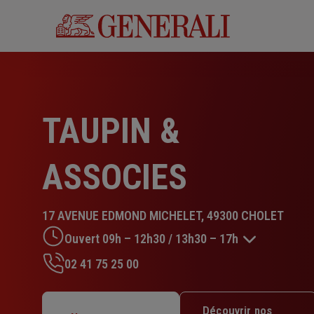
Aller
au
contenu
principal
TAUPIN &
ASSOCIES
17 AVENUE EDMOND MICHELET, 49300 CHOLET
Ouvert 09h – 12h30 / 13h30 – 17h
02 41 75 25 00
Lundi : 09h – 12h30 / 13h30 – 18h
Mardi : 09h – 12h30 / 13h30 – 18h
Découvrir nos