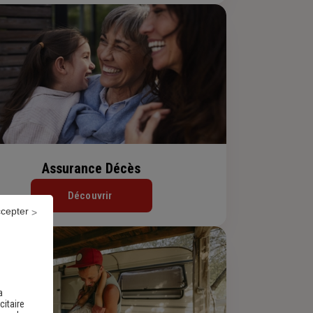
Assurance Décès
Découvrir
ccepter
a
citaire