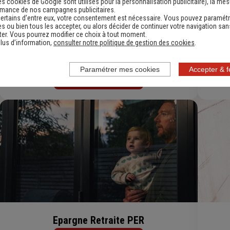
es cookies de Google sont utilisés pour la personnalisation publicitaire
), la me
rmance de nos campagnes publicitaires.
ertains d’entre eux, votre consentement est nécessaire. Vous pouvez paramétr
s ou bien tous les accepter, ou alors décider de continuer votre navigation san
er. Vous pourrez modifier ce choix à tout moment.
lus d’information,
consulter notre politique de gestion des cookies
.
Assurance Auto Petit Rouleur
Paramétrer mes cookies
Accepter & 
Découvrir
Epargne Retraite PER