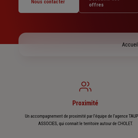
Mercredi : 09h – 12h30 / 13h30 – 18h
Nous contacter
offres
Jeudi : 09h – 12h30 / 13h30 – 18h
Vendredi : 09h – 12h30 / 13h30 – 17h
Samedi : Fermé
Dimanche : Fermé
Accuei
Proximité
Un accompagnement de proximité par l'équipe de l'agence TAU
ASSOCIES, qui connait le territoire autour de CHOLET.