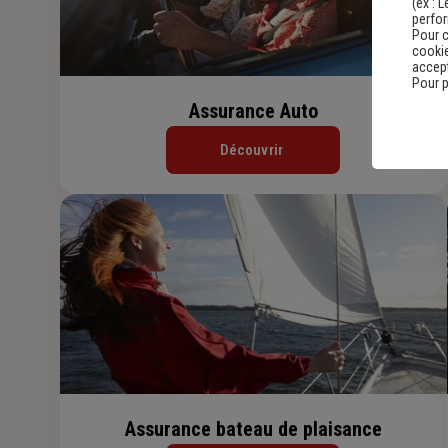
(ex :
L
perfo
Pour c
cookie
accept
Pour p
Assurance Auto
Découvrir
Assurance bateau de plaisance