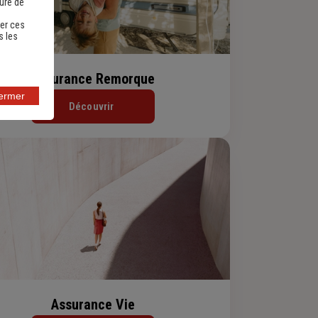
sure de
er ces
s les
Assurance Remorque
fermer
Découvrir
Assurance Vie