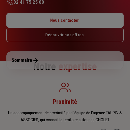
02 41 75 25 00
Lundi : 09h – 12h30 / 13h30 – 18h
Mardi : 09h – 12h30 / 13h30 – 18h
Nous contacter
Mercredi : 09h – 12h30 / 13h30 – 18h
Jeudi : 09h – 12h30 / 13h30 – 18h
Découvrir nos offres
Vendredi : 09h – 12h30 / 13h30 – 17h
Samedi : Fermé
Dimanche : Fermé
Sommaire
Notre
expertise
Proximité
Un accompagnement de proximité par l'équipe de l'agence TAUPIN &
ASSOCIES, qui connait le territoire autour de CHOLET.