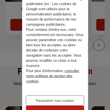
publicitaire (ex :
Les cookies de
Garantie Accidents de la Vie
Google sont utilisés pour la
personnalisation publicitaire
), la
mesure de performance de nos
campagnes publicitaires.
Découvrir
Pour certains d’entre eux, votre
consentement est nécessaire. Vous
pouvez paramétrer ces cookies ou
bien tous les accepter, ou alors
décider de continuer votre
navigation sans les accepter. Vous
pourrez modifier ce choix à tout
moment.
Faites
une simulation
Pour plus d’information,
consulter
notre politique de gestion des
cookies
.
Réalisez une simulation tarifaire d'assurance, auto,
habitation, prêt immobilier.
Paramétrer mes cookies