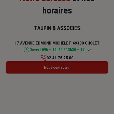
horaires
TAUPIN & ASSOCIES
17 AVENUE EDMOND MICHELET, 49300 CHOLET
Ouvert 09h – 12h30 / 13h30 – 17h
02 41 75 25 00
Lundi : 09h – 12h30 / 13h30 – 18h
Nous contacter
Mardi : 09h – 12h30 / 13h30 – 18h
Mercredi : 09h – 12h30 / 13h30 – 18h
Jeudi : 09h – 12h30 / 13h30 – 18h
Vendredi : 09h – 12h30 / 13h30 – 17h
Samedi : Fermé
Dimanche : Fermé