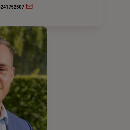
0241752507
-