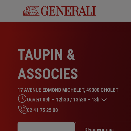
Aller
au
contenu
principal
TAUPIN &
ASSOCIES
17 AVENUE EDMOND MICHELET, 49300 CHOLET
Ouvert 09h – 12h30 / 13h30 – 18h
02 41 75 25 00
Lundi : 09h – 12h30 / 13h30 – 18h
Mardi : 09h – 12h30 / 13h30 – 18h
Découvrir nos