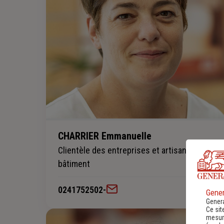
CHARRIER Emmanuelle
Clientèle des entreprises et artisans du
bâtiment
0241752502
-
Gener
Genera
Ce sit
mesure