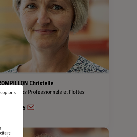
ROMPILLON Christelle
Clientèle des Professionnels et Flottes
ccepter
0241752515
-
a
citaire