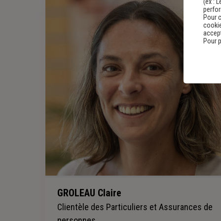
(ex :
L
perfo
Pour c
cookie
accept
Pour p
GROLEAU Claire
Clientèle des Particuliers et Assurances de
personnes