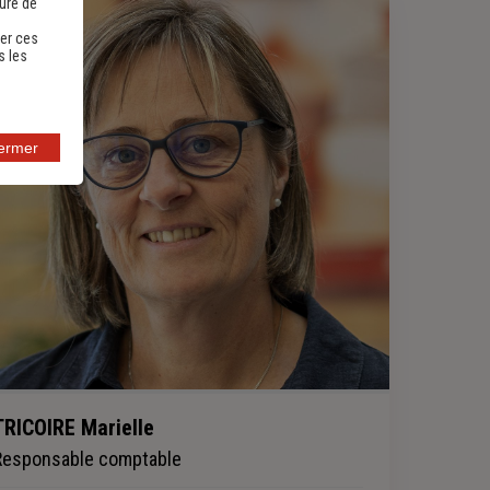
sure de
er ces
s les
fermer
TRICOIRE Marielle
Responsable comptable