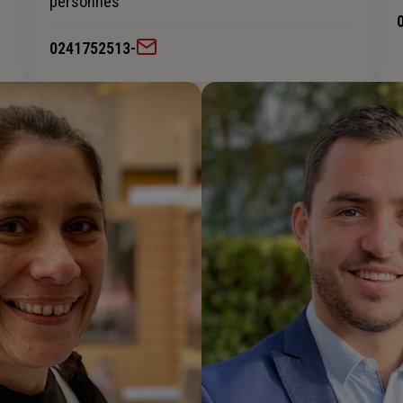
personnes
0241752513
-