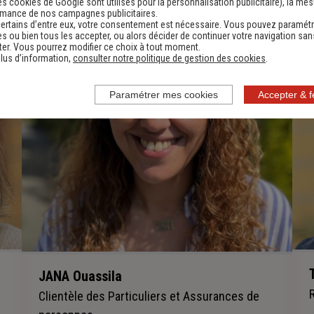
es cookies de Google sont utilisés pour la personnalisation publicitaire
), la me
rmance de nos campagnes publicitaires.
ertains d’entre eux, votre consentement est nécessaire. Vous pouvez paramétr
s ou bien tous les accepter, ou alors décider de continuer votre navigation san
er. Vous pourrez modifier ce choix à tout moment.
lus d’information,
consulter notre politique de gestion des cookies
.
Paramétrer mes cookies
Accepter & 
JANA Ouassila
Clientèle des Particuliers et Assurances de