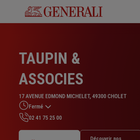
Aller
au
contenu
principal
TAUPIN &
ASSOCIES
17 AVENUE EDMOND MICHELET, 49300 CHOLET
Fermé
02 41 75 25 00
Lundi : 09h – 12h30 / 13h30 – 18h
Mardi : 09h – 12h30 / 13h30 – 18h
Découvrir nos