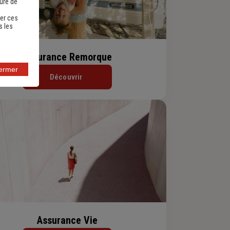
sure de
er ces
s les
Assurance Remorque
fermer
Découvrir
Assurance Vie