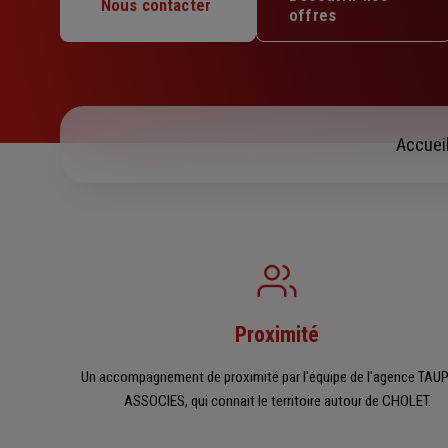
Mercredi : 09h – 12h30 / 13h30 – 18h
Nous contacter
offres
Jeudi : 09h – 12h30 / 13h30 – 18h
Vendredi : 09h – 12h30 / 13h30 – 17h
Samedi : Fermé
Dimanche : Fermé
Accuei
Proximité
Un accompagnement de proximité par l'équipe de l'agence TAU
ASSOCIES, qui connait le territoire autour de CHOLET.