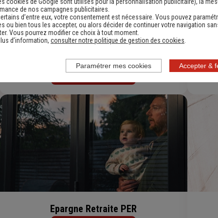
es cookies de Google sont utilisés pour la personnalisation publicitaire
), la me
rmance de nos campagnes publicitaires.
ertains d’entre eux, votre consentement est nécessaire. Vous pouvez paramétr
s ou bien tous les accepter, ou alors décider de continuer votre navigation san
er. Vous pourrez modifier ce choix à tout moment.
lus d’information,
consulter notre politique de gestion des cookies
.
Assurance Auto Petit Rouleur
Paramétrer mes cookies
Accepter & 
Découvrir
Epargne Retraite PER