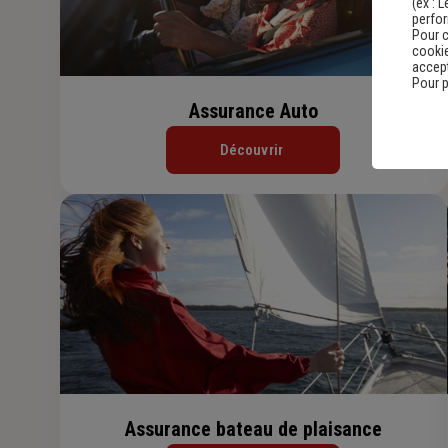
(ex :
L
perfo
Pour c
cookie
accept
Pour p
Assurance Auto
Découvrir
Assurance bateau de plaisance