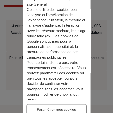
site Generali.fr.
Ce site utilise des cookies pour
l’analyse et l'amélioration de
l’expérience utilisateur, la mesure et
l’analyse d’audience, l’interaction
Assistance en cas d'accident, crevaison, panne, vol, SOS
avec les réseaux sociaux, le ciblage
Accident Europ Assistance Constat, recherche de stations
publicitaire (ex :
Les cookies de
Essence, remorquage (...)
Google sont utilisés pour la
01 41 85 84 83
personnalisation publicitaire
), la
mesure de performance de nos
campagnes publicitaires.
Pour un bris de glace auto contactez un réparateur agréé au
Pour certains d’entre eux, votre
09 70 80 60 01
consentement est nécessaire. Vous
pouvez paramétrer ces cookies ou
Conseil juridique
bien tous les accepter, ou alors
01 58 38 65 66
décider de continuer votre
navigation sans les accepter. Vous
pourrez modifier ce choix à tout
moment.
Pour plus d’information,
consulter
Paramétrer mes cookies
notre politique de gestion des