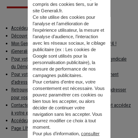
compris des cookies tiers, sur le
site Generali.fr.
Ce site utilise des cookies pour
l’analyse et l'amélioration de
Accédez à votre espace client
l’expérience utilisateur, la mesure et
Découvrez les applications Generali
l’analyse d’audience, l’interaction
avec les réseaux sociaux, le ciblage
Mon Generali : en relation avec votre assureur 24h/24 !
publicitaire (ex :
Les cookies de
iGenerali : votre épargne dans votre poche !
Google sont utilisés pour la
Pour votre déménagement, consultez la Chambre Syndicale
personnalisation publicitaire
), la
du Déménagement
mesure de performance de nos
Pour votre déménagement, déclarez votre changement
campagnes publicitaires.
d'adresse
Pour certains d’entre eux, votre
consentement est nécessaire. Vous
Retrouvez facilement la préfecture à laquelle vous adresser
pouvez paramétrer ces cookies ou
pour vos démarches
bien tous les accepter, ou alors
Contactez la caisse nationale d'Assurance Maladie et accédez
décider de continuer votre
à votre espace per…
navigation sans les accepter. Vous
Accédez aux informations règlementaires
pourrez modifier ce choix à tout
moment.
Page LINKEDIN
Pour plus d’information,
consulter