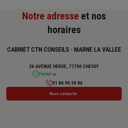
Notre adresse
et nos
horaires
CABINET CTN CONSEILS - MARNE LA VALLEE
26 AVENUE HERGE, 77700 CHESSY
Fermé
01 86 90 50 86
Lundi : 09h – 13h / 14h – 18h
Nous contacter
Mardi : 09h – 13h / 14h – 18h
Mercredi : 09h – 13h
Jeudi : 09h – 13h / 14h – 18h
Vendredi : 09h – 13h / 14h – 18h
Samedi : Fermé