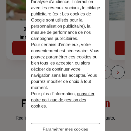
l’analyse d’audience, l’interaction
avec les réseaux sociaux, le ciblage
publicitaire (ex :
Les cookies de
Google sont utilisés pour la
personnalisation publicitaire
), la
Offre spéciale assurance prêt
mesure de performance de nos
immobilier + assurance habitation
campagnes publicitaires.
Pour certains d’entre eux, votre
Découvrir
consentement est nécessaire. Vous
pouvez paramétrer ces cookies ou
bien tous les accepter, ou alors
décider de continuer votre
navigation sans les accepter. Vous
pourrez modifier ce choix à tout
moment.
Pour plus d’information,
consulter
notre politique de gestion des
Faites
une simulation
cookies
.
Réalisez une simulation tarifaire d'assurance, auto,
habitation, prêt immobilier.
Paramétrer mes cookies