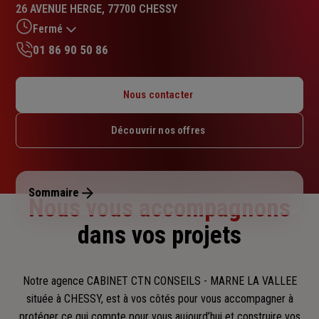
:
26 AVENUE HERGE, 77700 CHESSY
4.9
sur
Fermé
5
01 86 90 50 86
étoiles
Lundi : 09h – 13h / 14h – 18h
Mardi : 09h – 13h / 14h – 18h
Nous contacter
Mercredi : 09h – 13h
Jeudi : 09h – 13h / 14h – 18h
Découvrir nos offres
Vendredi : 09h – 13h / 14h – 18h
Samedi : Fermé
Dimanche : Fermé
Sommaire
Nous vous accompagnons
dans vos projets
Notre agence CABINET CTN CONSEILS - MARNE LA VALLEE
située à CHESSY, est à vos côtés pour vous accompagner
à
protéger ce qui compte pour vous aujourd’hui et construire vos