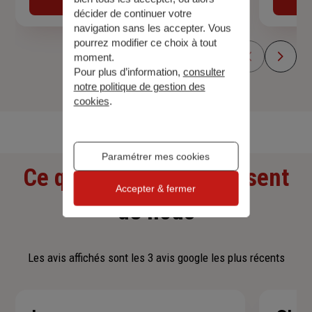
décider de continuer votre
navigation sans les accepter. Vous
pourrez modifier ce choix à tout
moment.
Pour plus d’information,
consulter
notre politique de gestion des
cookies
.
Découvrir toutes nos offres
Paramétrer mes cookies
Ce que nos clients pensent
Accepter & fermer
de nous
Les avis affichés sont les 3 avis google les plus récents