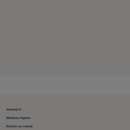
Samedi : Fermé
Dimanche : Fermé
Generali.fr
Mentions légales
Résilier un contrat