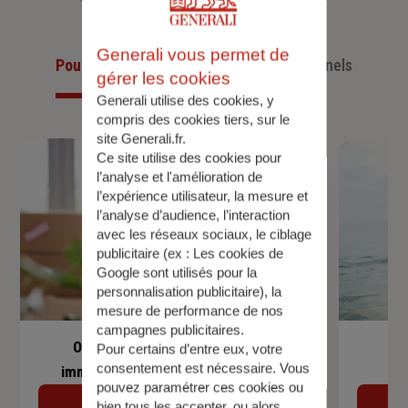
Generali vous permet de
Pour les particuliers
Pour les professionnels
gérer les cookies
Generali utilise des cookies, y
compris des cookies tiers, sur le
site Generali.fr.
Ce site utilise des cookies pour
l’analyse et l'amélioration de
l’expérience utilisateur, la mesure et
l’analyse d’audience, l’interaction
avec les réseaux sociaux, le ciblage
publicitaire (ex :
Les cookies de
Google sont utilisés pour la
personnalisation publicitaire
), la
mesure de performance de nos
campagnes publicitaires.
Offre spéciale assurance prêt
Pour certains d’entre eux, votre
consentement est nécessaire. Vous
immobilier + assurance habitation
pouvez paramétrer ces cookies ou
Découvrir
bien tous les accepter, ou alors