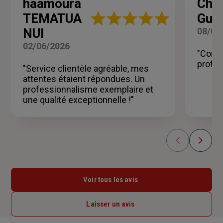
haamoura
Chri
Note
TEMATUA
Guil
:
NUI
08/04
5
sur
02/06/2026
5
"Conse
étoiles
profes
"Service clientèle agréable, mes
attentes étaient répondues. Un
professionnalisme exemplaire et
une qualité exceptionnelle !"
Voir tous les avis
Laisser un avis