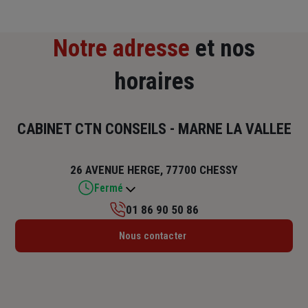
Notre adresse
et nos
horaires
CABINET CTN CONSEILS - MARNE LA VALLEE
26 AVENUE HERGE, 77700 CHESSY
Fermé
01 86 90 50 86
Lundi : 09h – 13h / 14h – 18h
Nous contacter
Mardi : 09h – 13h / 14h – 18h
Mercredi : 09h – 13h
Jeudi : 09h – 13h / 14h – 18h
Vendredi : 09h – 13h / 14h – 18h