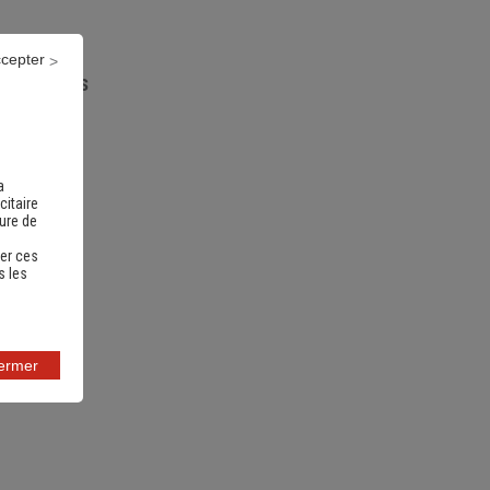
ccepter
nts utiles
a
citaire
sure de
er ces
s les
fermer