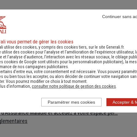
Continuer sans a
es
Numéro de téléphone utiles
Docume
ali vous permet de gérer les cookies
li utilise des cookies, y compris des cookies tiers, sur le site Generali.fr.
e utilise des cookies pour l’analyse et l'amélioration de l’expérience utilisateur, l
t
 et l’analyse d’audience, l’interaction avec les réseaux sociaux, le ciblage publi
es cookies de Google sont utilisés pour la personnalisation publicitaire
), la me
enerali
rmance de nos campagnes publicitaires.
ec votre assureur 24h/24 !
ertains d’entre eux, votre consentement est nécessaire. Vous pouvez paramétr
s ou bien tous les accepter, ou alors décider de continuer votre navigation san
s votre poche !
er. Vous pourrez modifier ce choix à tout moment.
lus d’information,
consulter notre politique de gestion des cookies
.
onsultez la Chambre Syndicale du Déménagement
éclarez votre changement d'adresse
Paramétrer mes cookies
Accepter & 
ecture à laquelle vous adresser pour vos démarches
e d'Assurance Maladie et accédez à votre espace per…
glementaires