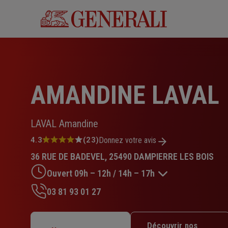
Aller
au
contenu
principal
AMANDINE LAVAL
LAVAL Amandine
Note
4.3
(23)
Donnez votre avis
:
36 RUE DE BADEVEL, 25490 DAMPIERRE LES BOIS
4.3
sur
Ouvert 09h – 12h / 14h – 17h
5
étoiles
03 81 93 01 27
Lundi : 09h – 12h / 14h – 17h
Mardi : 09h – 12h / 14h – 17h
Découvrir nos