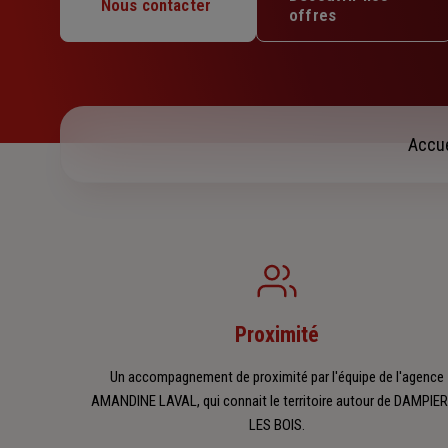
Mercredi : 09h – 12h / 14h – 17h
Nous contacter
offres
Jeudi : 09h – 12h / 14h – 17h
Vendredi : 09h – 12h
Samedi : Fermé
Dimanche : Fermé
Accue
Proximité
Un accompagnement de proximité par l'équipe de l'agence
AMANDINE LAVAL, qui connait le territoire autour de DAMPIE
LES BOIS.