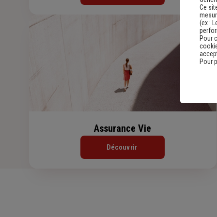
Ce sit
mesure
(ex :
L
perfo
Pour c
cookie
accept
Pour p
Assurance Vie
Découvrir