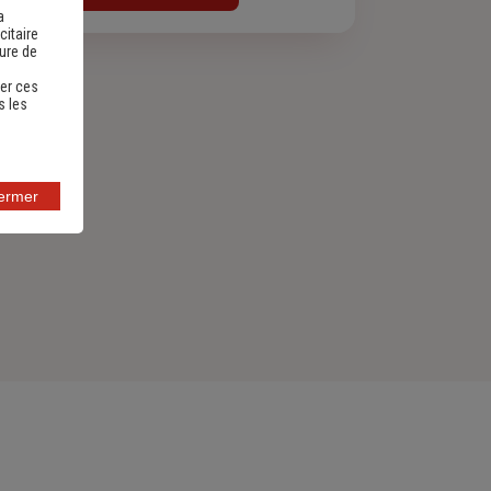
a
citaire
sure de
er ces
s les
fermer