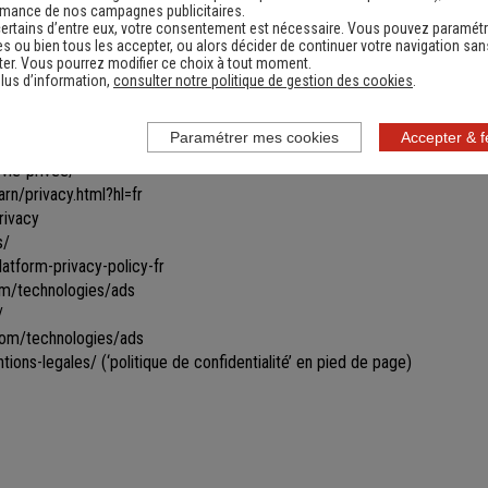
les toutes ou certaines parties du site.
rmance de nos campagnes publicitaires.
ertains d’entre eux, votre consentement est nécessaire. Vous pouvez paramétr
ines informations ne seront remises à jour qu'après s'être reconnecté sur
s ou bien tous les accepter, ou alors décider de continuer votre navigation san
vigation par le biais de cookies gérés par un partenaire. Les données u
er. Vous pourrez modifier ce choix à tout moment.
ficher des bannières personnalisées vous proposant des produits similai
lus d’information,
consulter notre politique de gestion des cookies
.
ir ce type de bannières apparaître et/ou obtenir davantage d’informations
Paramétrer mes cookies
Accepter & 
vie-privee/
rn/privacy.html?hl=fr
rivacy
s/
tform-privacy-policy-fr
com/technologies/ads
/
.com/technologies/ads
tions-legales/
(‘politique de confidentialité’ en pied de page)