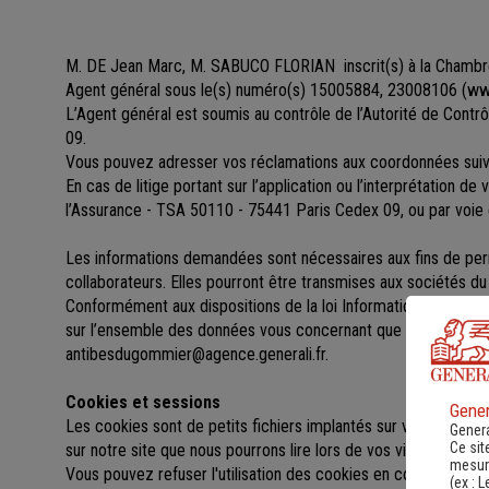
M. DE Jean Marc, M. SABUCO FLORIAN
inscrit(s)
à la Chambr
Agent général sous le(s) numéro(s) 15005884, 23008106
(
www
L’Agent général est soumis au contrôle de l’Autorité de Cont
09.
Vous pouvez adresser vos réclamations aux coordonnées 
En cas de litige portant sur l’application ou l’interprétation d
l’Assurance - TSA 50110 - 75441 Paris Cedex 09, ou par voie 
Les informations demandées sont nécessaires aux fins de perme
collaborateurs. Elles pourront être transmises aux sociétés 
Conformément aux dispositions de la loi Informatique et libert
sur l’ensemble des données vous concernant que vous pouv
antibesdugommier@agence.generali.fr.
Cookies et sessions
Gener
Les cookies sont de petits fichiers implantés sur votre ordinat
Genera
Ce sit
sur notre site que nous pourrons lire lors de vos visites ultérieu
mesure
Vous pouvez refuser l'utilisation des cookies en configurant l
(ex :
L