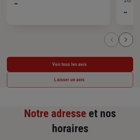
20/11
5
""
étoiles
""
Voir tous les avis
Laisser un avis
Notre adresse
et nos
horaires