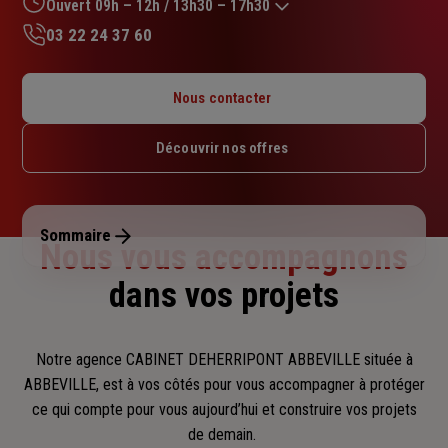
sur
Ouvert 09h – 12h / 13h30 – 17h30
5
03 22 24 37 60
étoiles
Lundi : 09h – 12h / 13h30 – 17h30
Mardi : 09h – 12h / 13h30 – 17h30
Nous contacter
Mercredi : 09h – 12h / 13h30 – 17h30
Jeudi : 09h – 12h / 13h30 – 17h30
Découvrir nos offres
Vendredi : 09h – 12h / 13h30 – 17h30
Samedi : Fermé
Dimanche : Fermé
Sommaire
Nous vous accompagnons
dans vos projets
Notre agence CABINET DEHERRIPONT ABBEVILLE située à
ABBEVILLE, est à vos côtés pour vous accompagner
à protéger
ce qui compte pour vous aujourd’hui et construire vos projets
de demain.