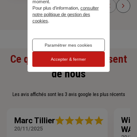
moment.
Pour plus d’information,
consulter
notre politique de gestion des
cookies
.
Découvrir toutes nos offres
Paramétrer mes cookies
Ce que nos clients pensent
Accepter & fermer
de nous
Les avis affichés sont les 3 avis google les plus récents
Note
Will
Marc Tillier
:
WAL
20/11/2025
5
sur