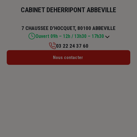
CABINET DEHERRIPONT ABBEVILLE
7 CHAUSSEE D'HOCQUET, 80100 ABBEVILLE
Ouvert 09h – 12h / 13h30 – 17h30
03 22 24 37 60
Lundi : 09h – 12h / 13h30 – 17h30
Nous contacter
Mardi : 09h – 12h / 13h30 – 17h30
Mercredi : 09h – 12h / 13h30 – 17h30
Jeudi : 09h – 12h / 13h30 – 17h30
Vendredi : 09h – 12h / 13h30 – 17h30
Samedi : Fermé
Dimanche : Fermé