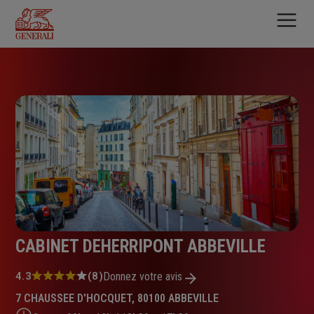
Aller
au
contenu
principal
CABINET DEHERRIPONT ABBEVILLE
Note
4.3
(8)
Donnez votre avis
:
7 CHAUSSEE D'HOCQUET, 80100 ABBEVILLE
4.3