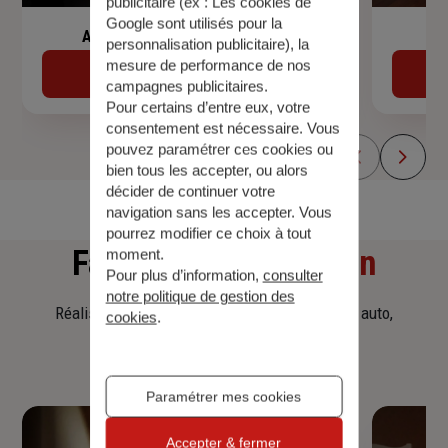
publicitaire (ex :
Les cookies de
Google sont utilisés pour la
Assurance de prêt immobilier
personnalisation publicitaire
), la
mesure de performance de nos
Découvrir
campagnes publicitaires.
Pour certains d’entre eux, votre
consentement est nécessaire. Vous
pouvez paramétrer ces cookies ou
bien tous les accepter, ou alors
décider de continuer votre
navigation sans les accepter. Vous
pourrez modifier ce choix à tout
Faites
une simulation
moment.
Pour plus d’information,
consulter
notre politique de gestion des
Réalisez une simulation tarifaire d'assurance, auto,
cookies
.
habitation, prêt immobilier.
Paramétrer mes cookies
Accepter & fermer