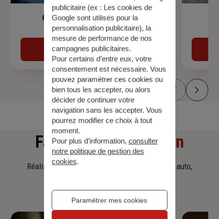
publicitaire (ex :
Les cookies de
Garantie Accidents de la Vie
Google sont utilisés pour la
personnalisation publicitaire
), la
mesure de performance de nos
campagnes publicitaires.
Découvrir
Pour certains d’entre eux, votre
consentement est nécessaire. Vous
pouvez paramétrer ces cookies ou
bien tous les accepter, ou alors
décider de continuer votre
navigation sans les accepter. Vous
pourrez modifier ce choix à tout
moment.
Faites
une simulation
Pour plus d’information,
consulter
notre politique de gestion des
cookies
.
Réalisez une simulation tarifaire d'assurance, auto,
habitation, prêt immobilier.
Paramétrer mes cookies