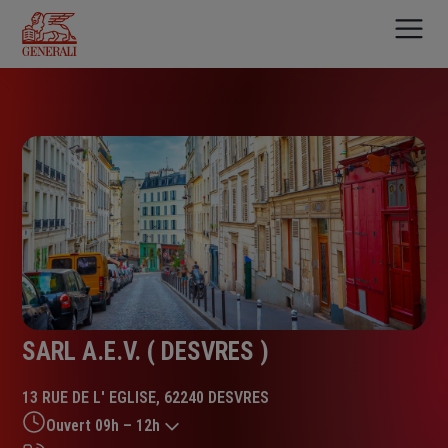
Aller
au
contenu
principal
SARL A.E.V. ( DESVRES )
13 RUE DE L' EGLISE, 62240 DESVRES
Ouvert 09h – 12h