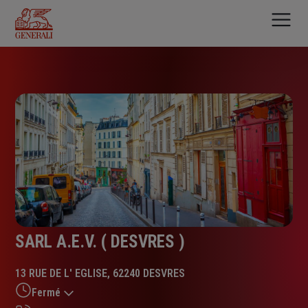
Aller
au
contenu
principal
SARL A.E.V. ( DESVRES )
13 RUE DE L' EGLISE, 62240 DESVRES
Fermé