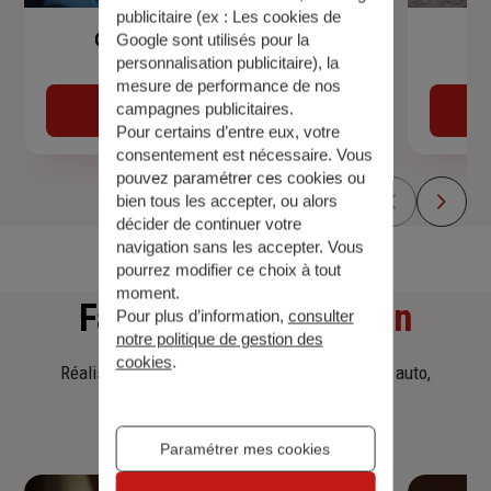
publicitaire (ex :
Les cookies de
Garantie Accidents de la Vie
Google sont utilisés pour la
personnalisation publicitaire
), la
mesure de performance de nos
campagnes publicitaires.
Découvrir
Pour certains d’entre eux, votre
consentement est nécessaire. Vous
pouvez paramétrer ces cookies ou
bien tous les accepter, ou alors
décider de continuer votre
navigation sans les accepter. Vous
pourrez modifier ce choix à tout
moment.
Faites
une simulation
Pour plus d’information,
consulter
notre politique de gestion des
cookies
.
Réalisez une simulation tarifaire d'assurance, auto,
habitation, prêt immobilier.
Paramétrer mes cookies