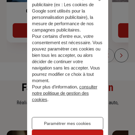
publicitaire (ex :
Les cookies de
Garantie Accidents de la Vie
Google sont utilisés pour la
personnalisation publicitaire
), la
mesure de performance de nos
campagnes publicitaires.
Découvrir
Pour certains d’entre eux, votre
consentement est nécessaire. Vous
pouvez paramétrer ces cookies ou
bien tous les accepter, ou alors
décider de continuer votre
navigation sans les accepter. Vous
pourrez modifier ce choix à tout
moment.
Faites
une simulation
Pour plus d’information,
consulter
notre politique de gestion des
cookies
.
Réalisez une simulation tarifaire d'assurance, auto,
habitation, prêt immobilier.
Paramétrer mes cookies