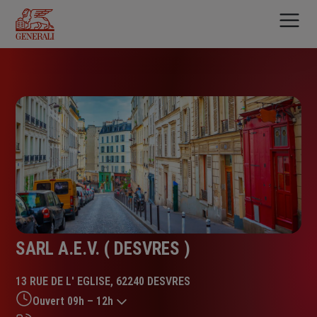
Aller
au
contenu
principal
SARL A.E.V. ( DESVRES )
13 RUE DE L' EGLISE, 62240 DESVRES
Ouvert 09h – 12h